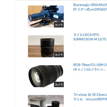
Blackmagic URSA Mini P
EF リグ一式::m12956227
...
カメラ
ライカ LEICA APO-
SUMMICRON-M 1:2/75
ASPH.::m12815890106
...
カメラ
RF28-70mm F2 L USM 
(キャノン)カメラレン
ズ::m43909162170
...
カメラ
Tri-elmar 16-18-21
ライカ leica::m983974
...