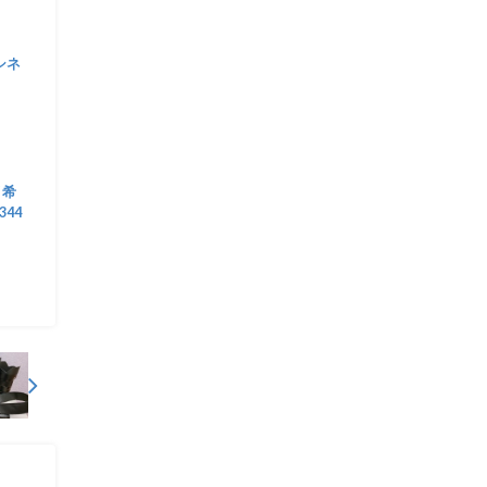
 シネ
 希
344