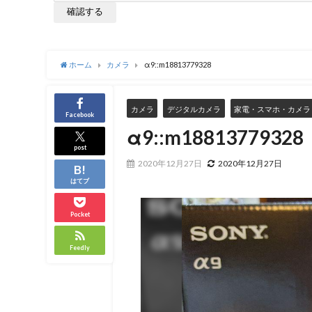
ホーム
カメラ
α9::m18813779328
カメラ
デジタルカメラ
家電・スマホ・カメラ
Facebook
α9::m18813779328
post
2020年12月27日
2020年12月27日
はてブ
Pocket
Feedly