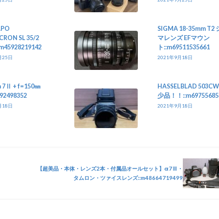
APO
SIGMA 18-35mm T2
RON SL 35/2
マレンズ EFマウン
:m45928219142
ト::m69511535661
月25日
2021年9月18日
 7Ⅱ + f=150㎜
HASSELBLAD 503CW
492498352
少品！！::m69755685
月18日
2021年9月18日
【超美品・本体・レンズ2本・付属品オールセット】α7Ⅲ・
タムロン・ツァイスレンズ::m48664719499