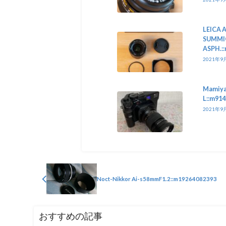
LEICA 
SUMMIC
ASPH.:
2021年9
Mamiya
L::m91
2021年9
Noct-Nikkor Ai-s58mmF1.2::m19264082393
おすすめの記事