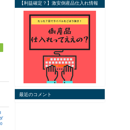
【利益確定？】激安倒産品仕入れ情報
最近のコメント
8
アダ
0