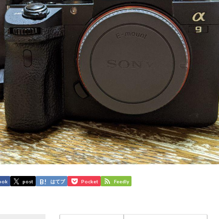
ook
post
はてブ
Pocket
Feedly