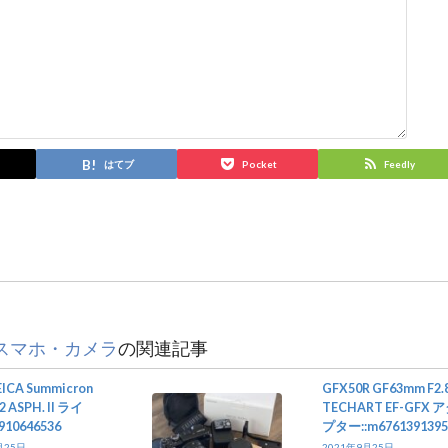
はてブ
Pocket
Feedly
スマホ・カメラ
の関連記事
ICA Summicron
GFX50R GF63mm F2.
2 ASPH. II ライ
TECHART EF-GFX 
910646536
プター::m6761391395
月25日
2021年9月25日