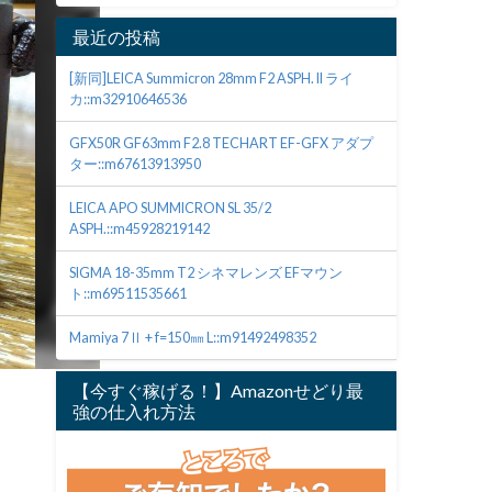
最近の投稿
[新同]LEICA Summicron 28mm F2 ASPH. II ライ
カ::m32910646536
GFX50R GF63mm F2.8 TECHART EF-GFX アダプ
ター::m67613913950
LEICA APO SUMMICRON SL 35/2
ASPH.::m45928219142
SIGMA 18-35mm T2 シネマレンズ EFマウン
ト::m69511535661
Mamiya 7Ⅱ + f=150㎜ L::m91492498352
【今すぐ稼げる！】Amazonせどり最
強の仕入れ方法