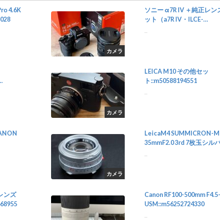
ro 4.6K
ソニー α7R IV ＋純正レ
028
ット（a7R IV・ILCE-
7RM4）::m76873116590
...
カメラ
LEICA M10 その他セッ
ト::m50588194551
...
カメラ
CANON
LeicaM4 SUMMICRON-M
35mmF2.0 3rd 7枚玉シル
ー::m52529389972
...
カメラ
mm レンズ
Canon RF100-500mm F4.5-7
68955
USM::m56252724330
...