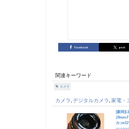
Facebook
post
関連キーワード
カメラ
カメラ
,
デジタルカメラ
,
家電・
[新同]LE
28mm F
カ::m32
2021年9