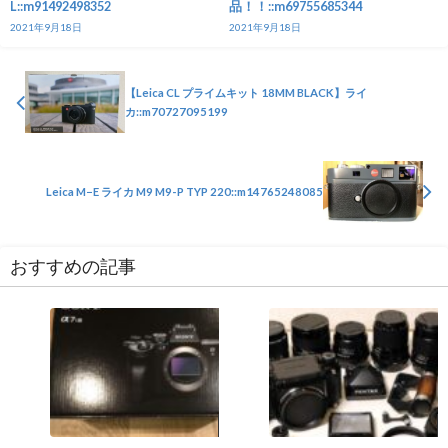
L::m91492498352
品！！::m69755685344
2021年9月18日
2021年9月18日
【Leica CL プライムキット 18MM BLACK】ライ
カ::m70727095199
Leica M−E ライカ M9 M9-P TYP 220::m14765248085
おすすめの記事
カメラ