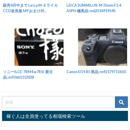
販売4月中まで Leica M−E ライカ
LEICA SUMMILUX-M 35mm F1.4
CCD改良版 M9 おまけ付
ASPH 極美品::m62536919545
き::m31184694065
...
...
カメラ
ソニーILCE-7RM4 α7RⅣ 新古
Canon EOS R5 美品::m92179711610
品::m93661113038
...
...
稼ぐ人は全員使ってる相場検索ツール