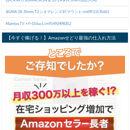
LEICA APO SUMMICRON SL 35/2 ASPH.::m45928219142
SIGMA 18-35mm T2 シネマレンズ EFマウント::m69511535661
Mamiya 7Ⅱ + f=150㎜ L::m91492498352
【今すぐ稼げる！】Amazonせどり最強の仕入れ方法