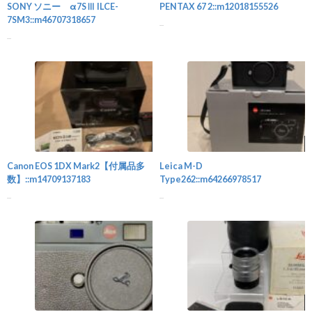
SONY ソニー α7SⅢ ILCE-
PENTAX 67 2::m12018155526
7SM3::m46707318657
...
...
カメラ
Canon EOS 1DX Mark2【付属品多
Leica M-D
数】::m14709137183
Type262::m64266978517
...
...
カメラ