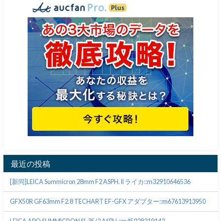
最近の投稿
[新同]LEICA Summicron 28mm F2 ASPH. II ライカ::m32910646536
GFX50R GF63mm F2.8 TECHART EF-GFX アダプター::m67613913950