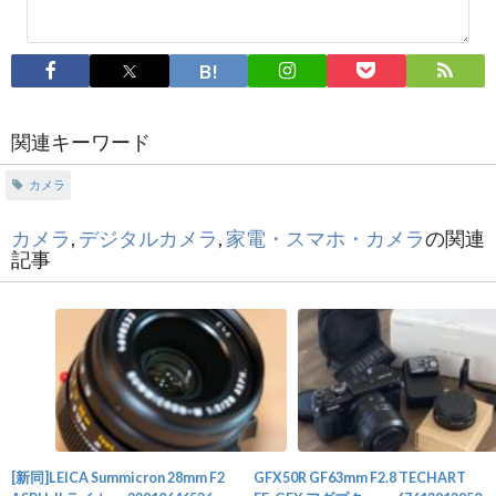
関連キーワード
カメラ
カメラ
,
デジタルカメラ
,
家電・スマホ・カメラ
の関連
記事
[新同]LEICA Summicron 28mm F2
GFX50R GF63mm F2.8 TECHART