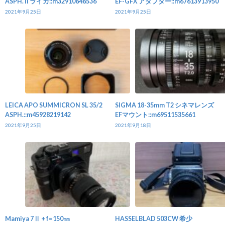
ASPH. II ライカ::m32910646536
EF-GFX アダプター::m67613913950
2021年9月25日
2021年9月25日
LEICA APO SUMMICRON SL 35/2
SIGMA 18-35mm T2 シネマレンズ
ASPH.::m45928219142
EFマウント::m69511535661
2021年9月25日
2021年9月18日
Mamiya 7Ⅱ + f=150㎜
HASSELBLAD 503CW 希少