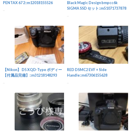
PENTAX 67 2::m12018155526
Black Magic Design bmpcc6k
SIGMA SSD セット::m51071737878
...
...
カメラ
【Nikon】 D5 XQD-Type ボディー
RED DSMC2 EVF + Side
【付属品完備】::m31218148293
Handle::m67306155628
...
...
カメラ