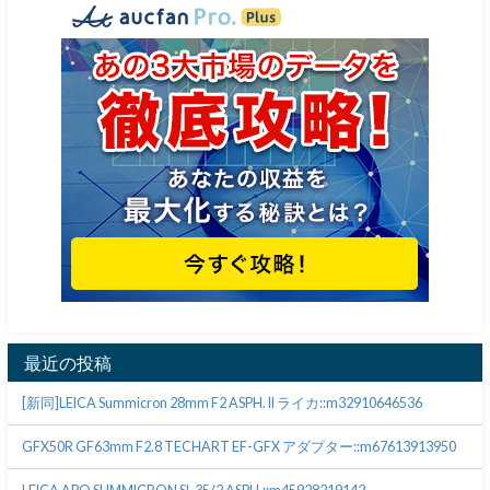
最近の投稿
[新同]LEICA Summicron 28mm F2 ASPH. II ライカ::m32910646536
GFX50R GF63mm F2.8 TECHART EF-GFX アダプター::m67613913950