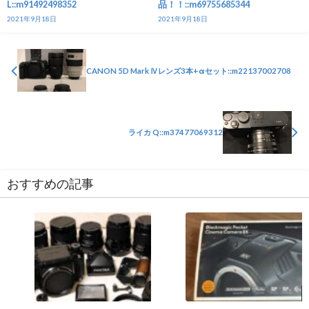
L::m91492498352
品！！::m69755685344
2021年9月18日
2021年9月18日
CANON 5D Mark Ⅳレンズ3本+αセット::m22137002708
ライカ Q::m37477069312
おすすめの記事
カメラ