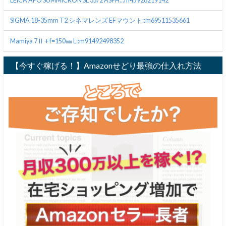
LEICA APO SUMMICRON SL 35/2 ASPH.::m45928219142
SIGMA 18-35mm T2 シネマレンズ EFマウント::m69511535661
Mamiya 7Ⅱ + f=150㎜ L::m91492498352
【今すぐ稼げる！】Amazonせどり最強の仕入れ方法