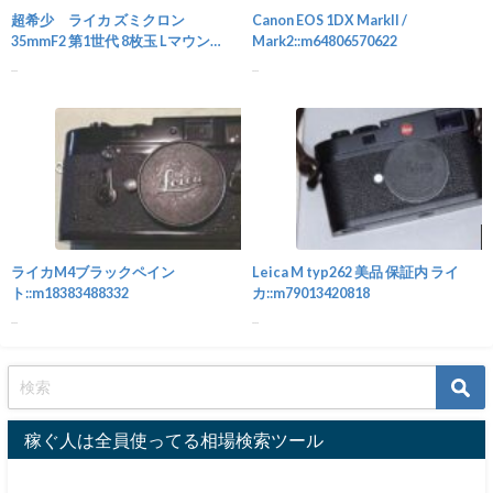
超希少 ライカ ズミクロン
Canon EOS 1DX MarkII /
35mmF2 第1世代 8枚玉 Lマウン
Mark2::m64806570622
ト::m24497231053
...
...
カメラ
ライカM4ブラックペイン
Leica M typ262 美品 保証内 ライ
ト::m18383488332
カ::m79013420818
...
...
稼ぐ人は全員使ってる相場検索ツール