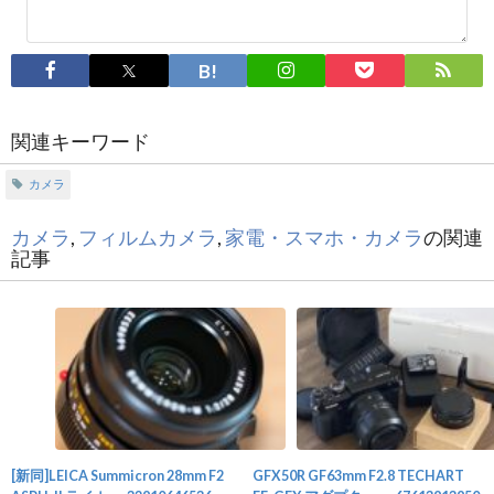
関連キーワード
カメラ
カメラ
,
フィルムカメラ
,
家電・スマホ・カメラ
の関連
記事
[新同]LEICA Summicron 28mm F2
GFX50R GF63mm F2.8 TECHART