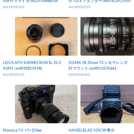
ASPH. II ライカ::m32910646536
EF-GFX アダプター::m67613913950
2021年9月25日
2021年9月25日
LEICA APO SUMMICRON SL 35/2
SIGMA 18-35mm T2 シネマレンズ
ASPH.::m45928219142
EFマウント::m69511535661
2021年9月25日
2021年9月18日
Mamiya 7Ⅱ + f=150㎜
HASSELBLAD 503CW 希少