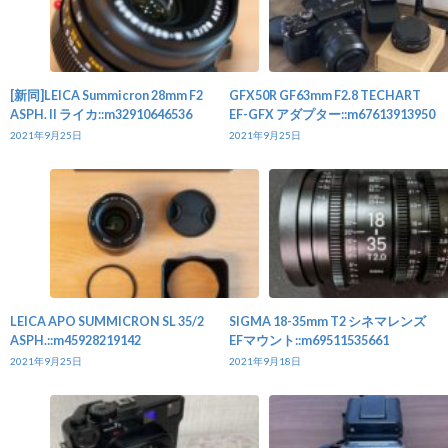
[新同]LEICA Summicron 28mm F2
GFX50R GF63mm F2.8 TECHART
ASPH. II ライカ::m32910646536
EF-GFX アダプター::m67613913950
2021年9月25日
2021年9月25日
LEICA APO SUMMICRON SL 35/2
SIGMA 18-35mm T2 シネマレンズ
ASPH.::m45928219142
EFマウント::m69511535661
2021年9月25日
2021年9月18日