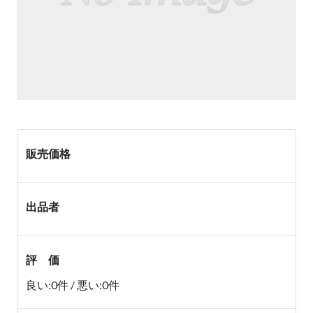
販売価格
出品者
評 価
良い:0件 / 悪い:0件