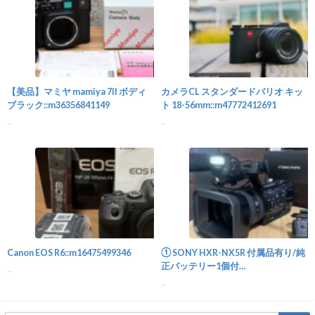
カメラ
【美品】マミヤ mamiya 7II ボディ
カメラCL スタンダードバリオ キッ
ブラック::m36356841149
ト 18-56mm::m47772412691
...
...
カメラ
Canon EOS R6::m16475499346
① SONY HXR-NX5R 付属品有り/純
正バッテリー1個付
...
き::m71082681425
...