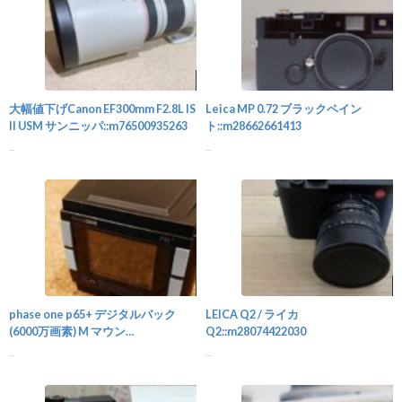
カメラ
大幅値下げCanon EF300mm F2.8L IS
Leica MP 0.72 ブラックペイン
II USM サンニッパ::m76500935263
ト::m28662661413
...
...
カメラ
phase one p65+ デジタルバック
LEICA Q2 / ライカ
(6000万画素) M マウン
Q2::m28074422030
ト::m32908046887
...
...