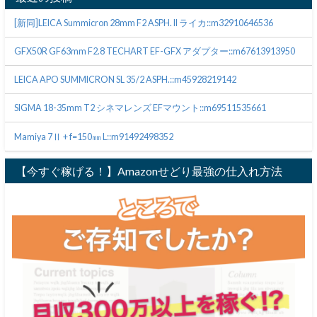
[新同]LEICA Summicron 28mm F2 ASPH. II ライカ::m32910646536
GFX50R GF63mm F2.8 TECHART EF-GFX アダプター::m67613913950
LEICA APO SUMMICRON SL 35/2 ASPH.::m45928219142
SIGMA 18-35mm T2 シネマレンズ EFマウント::m69511535661
Mamiya 7Ⅱ + f=150㎜ L::m91492498352
【今すぐ稼げる！】Amazonせどり最強の仕入れ方法