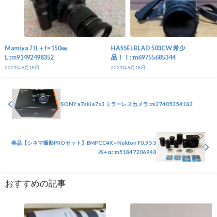
Mamiya 7Ⅱ + f=150㎜
HASSELBLAD 503CW 希少
L::m91492498352
品！！::m69755685344
2021年9月18日
2021年9月18日
SONY a7siii a7s3 ミラーレスカメラ::m27405354183
美品【シネマ撮影PROセット】BMPCC4K+Nokton F0.95 5
本+α::m51847206948
おすすめの記事