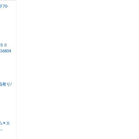
F70-
IS Ⅱ
36804
属品有り/
ム✴︎エ