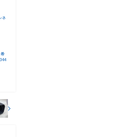
 シネ
 希
344