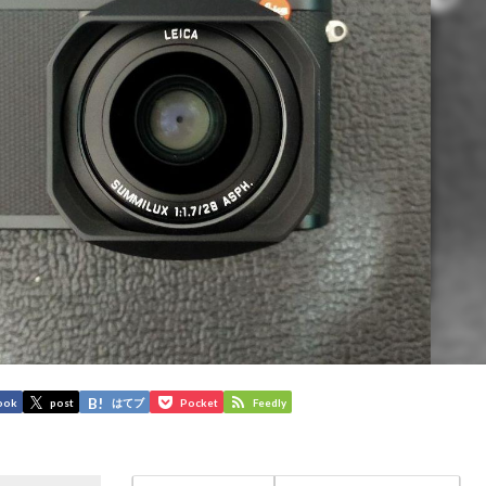
ook
post
はてブ
Pocket
Feedly