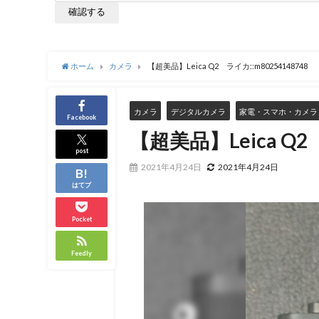
ホーム
カメラ
【超美品】Leica Q2 ライカ::m80254148748
カメラ
デジタルカメラ
家電・スマホ・カメラ
Facebook
【超美品】Leica Q2 
post
2021年4月24日
2021年4月24日
はてブ
Pocket
Feedly