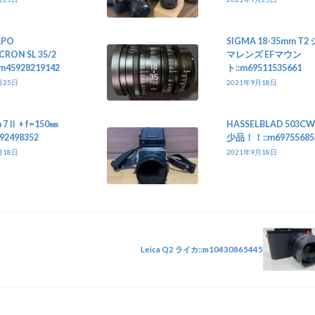
APO
SIGMA 18-35mm T2
RON SL 35/2
マレンズ EFマウン
:m45928219142
ト::m69511535661
月25日
2021年9月18日
 7Ⅱ + f=150㎜
HASSELBLAD 503CW
492498352
少品！！::m69755685
月18日
2021年9月18日
Leica Q2 ライカ::m10430865445