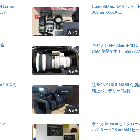
H Lumix
Canon5D mark4 セット【E
887
300mm 600EX-
RT】::m38111003950
...
カメラ
け多
キヤノン EF400mm F4 DO 
USM 美品です！::m552737
...
カメラ
 1.4 ズミ
① SONY HXR-NX5R 付
純正バッテリー1個付
き::m71082681425
...
カメラ
レン
ライカ leica mモノクロー
ルマリート28mm6bitセッ
ト::m267274056
...