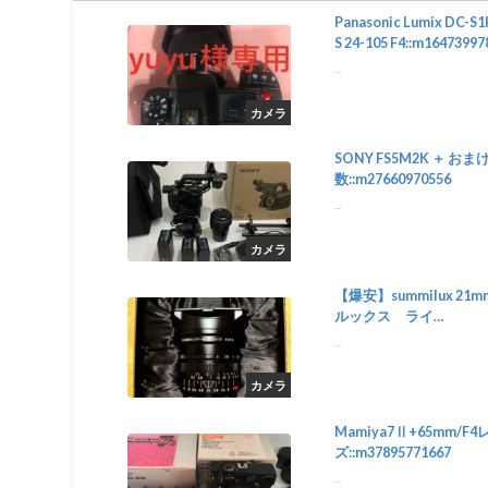
Panasonic Lumix DC-S1
S 24-105 F4::m16473997
...
カメラ
SONY FS5M2K ＋ おま
数::m27660970556
...
カメラ
【爆安】summilux 21mm
ルックス ライ
カ::m69921014729
...
カメラ
Mamiya7Ⅱ+65mm/F4
ズ::m37895771667
...