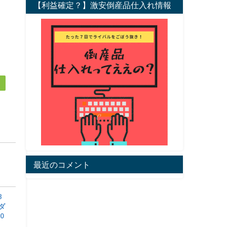
【利益確定？】激安倒産品仕入れ情報
最近のコメント
8
アダ
0