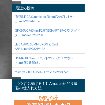
最近の投稿
[新同]LEICA Summicron 28mm F2 ASPH. II ライ
カ::m32910646536
GFX50R GF63mm F2.8 TECHART EF-GFX アダプ
ター::m67613913950
LEICA APO SUMMICRON SL 35/2
ASPH.::m45928219142
SIGMA 18-35mm T2 シネマレンズ EFマウン
ト::m69511535661
Mamiya 7Ⅱ + f=150㎜ L::m91492498352
【今すぐ稼げる！】Amazonせどり最
強の仕入れ方法