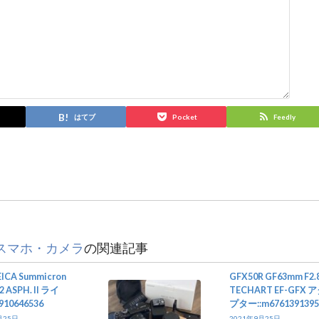
はてブ
Pocket
Feedly
スマホ・カメラ
の関連記事
ICA Summicron
GFX50R GF63mm F2.
2 ASPH. II ライ
TECHART EF-GFX 
910646536
プター::m6761391395
月25日
2021年9月25日