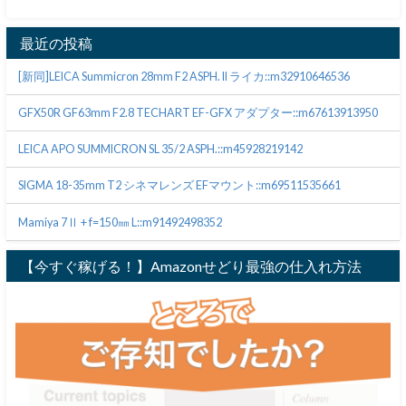
最近の投稿
[新同]LEICA Summicron 28mm F2 ASPH. II ライカ::m32910646536
GFX50R GF63mm F2.8 TECHART EF-GFX アダプター::m67613913950
LEICA APO SUMMICRON SL 35/2 ASPH.::m45928219142
SIGMA 18-35mm T2 シネマレンズ EFマウント::m69511535661
Mamiya 7Ⅱ + f=150㎜ L::m91492498352
【今すぐ稼げる！】Amazonせどり最強の仕入れ方法