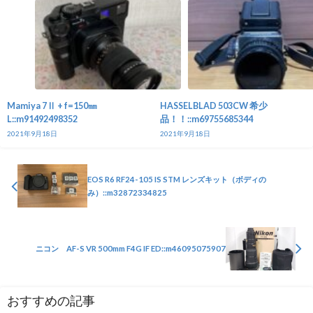
Mamiya 7Ⅱ + f=150㎜
HASSELBLAD 503CW 希少
L::m91492498352
品！！::m69755685344
2021年9月18日
2021年9月18日
EOS R6 RF24-105 IS STM レンズキット（ボディの
み）::m32872334825
ニコン AF-S VR 500mm F4G IF ED::m46095075907
おすすめの記事