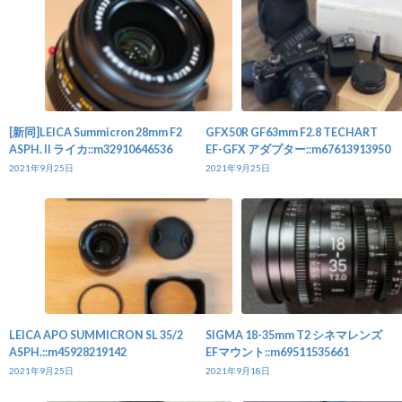
[新同]LEICA Summicron 28mm F2
GFX50R GF63mm F2.8 TECHART
ASPH. II ライカ::m32910646536
EF-GFX アダプター::m67613913950
2021年9月25日
2021年9月25日
LEICA APO SUMMICRON SL 35/2
SIGMA 18-35mm T2 シネマレンズ
ASPH.::m45928219142
EFマウント::m69511535661
2021年9月25日
2021年9月18日