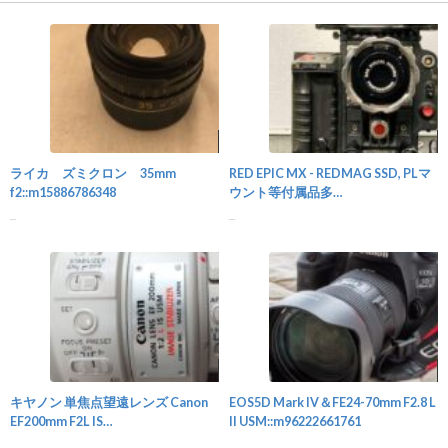
カメラ
ライカ ズミクロン 35mm
RED EPIC MX - REDMAG SSD, PLマ
f2::m15886786348
ウント等付属品多
数::m44880145381
...
...
カメラ
キヤノン 単焦点望遠レンズ Canon
EOS5D Mark IV＆FE24-70mm F2.8 L
EF200mm F2L IS
II USM::m96222661761
USM::m71949838686
...
...