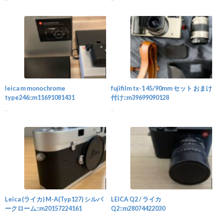
カメラ
leica m monochrome
fujifilm tx-1 45/90mm セット おまけ
type246::m11691081431
付け::m39699090128
...
...
カメラ
Leica (ライカ) M-A(Typ127) シルバ
LEICA Q2 / ライカ
ークローム::m20157224161
Q2::m28074422030