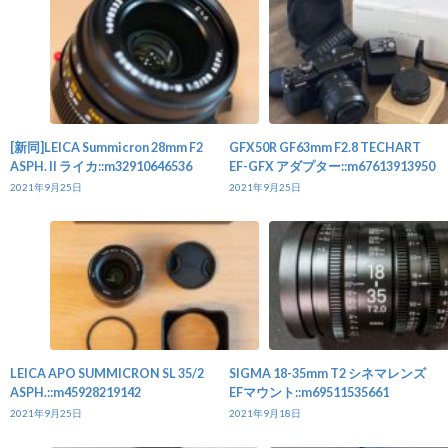
[新同]LEICA Summicron 28mm F2
GFX50R GF63mm F2.8 TECHART
ASPH. II ライカ::m32910646536
EF-GFX アダプター::m67613913950
2021年9月25日
2021年9月25日
LEICA APO SUMMICRON SL 35/2
SIGMA 18-35mm T2 シネマレンズ
ASPH.::m45928219142
EFマウント::m69511535661
2021年9月25日
2021年9月18日