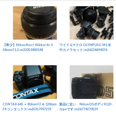
カメラ
【希少】Nikon Noct-Nikkor Ai-S
ワイド &マクロ OLYMPUS E-M1 水
58mm F1.2::m32051880148
中カメラセット::m26234694076
...
...
カメラ
CONTAX 645 ＋ 80mm F2 ＆ 120mm
新品に近い Nikon D5ボディXQD-
F4 コンタックス::m65357907219
typeです::m26774270529
...
...