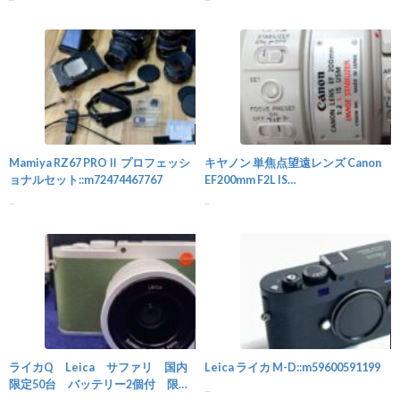
カメラ
Mamiya RZ67 PROⅡ プロフェッシ
キヤノン 単焦点望遠レンズ Canon
ョナルセット::m72474467767
EF200mm F2L IS
USM::m71949838686
...
...
カメラ
ライカQ Leica サファリ 国内
Leica ライカ M-D::m59600591199
限定50台 バッテリー2個付 限定
...