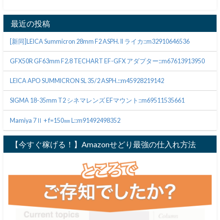
最近の投稿
[新同]LEICA Summicron 28mm F2 ASPH. II ライカ::m32910646536
GFX50R GF63mm F2.8 TECHART EF-GFX アダプター::m67613913950
LEICA APO SUMMICRON SL 35/2 ASPH.::m45928219142
SIGMA 18-35mm T2 シネマレンズ EFマウント::m69511535661
Mamiya 7Ⅱ + f=150㎜ L::m91492498352
【今すぐ稼げる！】Amazonせどり最強の仕入れ方法