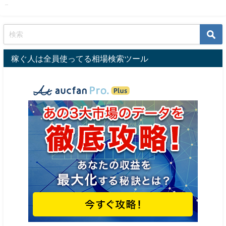
カバー付::m81762581935
...
稼ぐ人は全員使ってる相場検索ツール