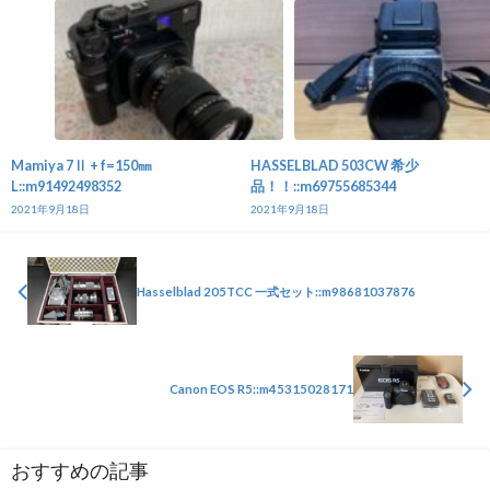
Mamiya 7Ⅱ + f=150㎜
HASSELBLAD 503CW 希少
L::m91492498352
品！！::m69755685344
2021年9月18日
2021年9月18日
Hasselblad 205TCC 一式セット::m98681037876
Canon EOS R5::m45315028171
おすすめの記事