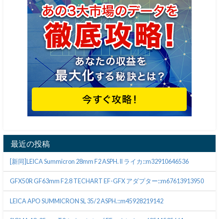
最近の投稿
[新同]LEICA Summicron 28mm F2 ASPH. II ライカ::m32910646536
GFX50R GF63mm F2.8 TECHART EF-GFX アダプター::m67613913950
LEICA APO SUMMICRON SL 35/2 ASPH.::m45928219142