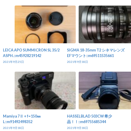
LEICA APO SUMMICRON SL 35/2
SIGMA 18-35mm T2 シネマレンズ
ASPH.::m45928219142
EFマウント::m69511535661
2021年9月25日
2021年9月18日
Mamiya 7Ⅱ + f=150㎜
HASSELBLAD 503CW 希少
L::m91492498352
品！！::m69755685344
2021年9月18日
2021年9月18日