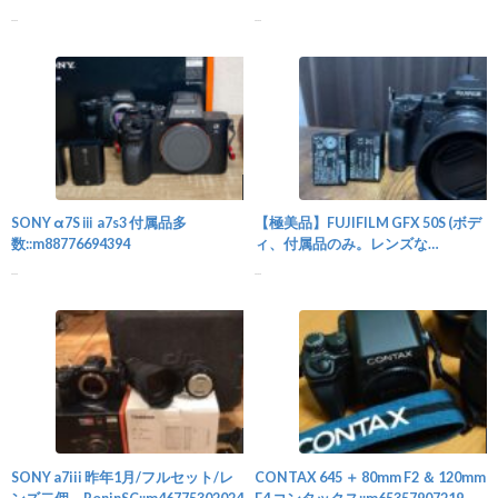
...
...
カメラ
SONY α7Sⅲ a7s3 付属品多
【極美品】FUJIFILM GFX 50S (ボデ
数::m88776694394
ィ、付属品のみ。レンズな
し。)::m74358695663
...
...
カメラ
SONY a7iii 昨年1月/フルセット/レ
CONTAX 645 ＋ 80mm F2 ＆ 120mm