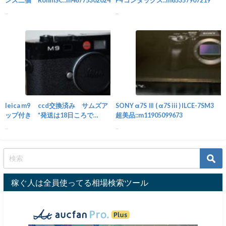
ンズ二個 RoninSC::m46775302024
F4 コンタックス::m65357907219
...
...
カメラ
leica m9 ccd交換済み サムズア
SONY α7S Ⅲ ( α7S iii ) ILCE-7SM3
ップ付き *発送は18日ころで
超美品::m11905099673
す。::m99279444822
...
...
稼ぐ人は全員使ってる相場検索ツール