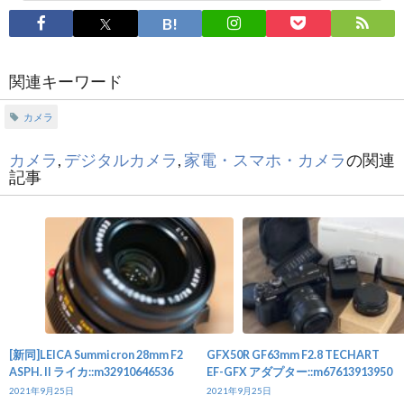
関連キーワード
カメラ
カメラ
,
デジタルカメラ
,
家電・スマホ・カメラ
の関連
記事
[新同]LEICA Summicron 28mm F2
GFX50R GF63mm F2.8 TECHART
ASPH. II ライカ::m32910646536
EF-GFX アダプター::m67613913950
2021年9月25日
2021年9月25日