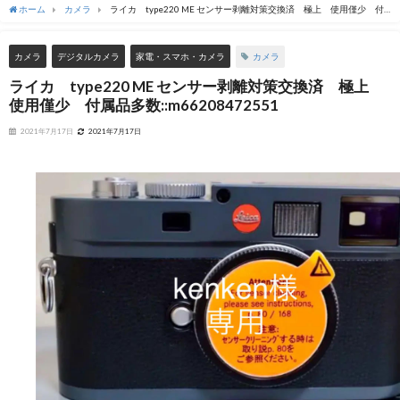
ホーム
カメラ
ライカ type220 ME センサー剥離対策交換済 極上 使用僅少 付
属品多数::m66208472551
カメラ
カメラ
デジタルカメラ
家電・スマホ・カメラ
ライカ type220 ME センサー剥離対策交換済 極上
使用僅少 付属品多数::m66208472551
2021年7月17日
2021年7月17日