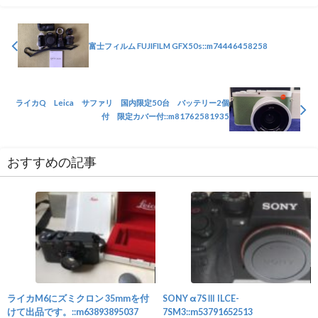
富士フィルム FUJIFILM GFX50s::m74446458258
ライカQ Leica サファリ 国内限定50台 バッテリー2個
付 限定カバー付::m81762581935
おすすめの記事
カメラ
ライカM6にズミクロン 35mmを付
SONY α7SⅢ ILCE-
けて出品です。::m63893895037
7SM3::m53791652513