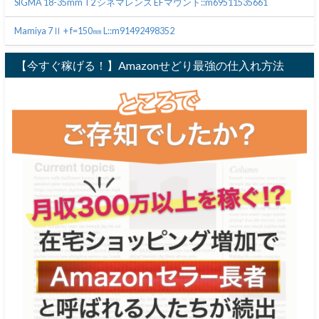
SIGMA 18-35mm T2 シネマレンズ EFマウント::m69511535661
Mamiya 7Ⅱ + f=150㎜ L::m91492498352
【今すぐ稼げる！】Amazonせどり最強の仕入れ方法