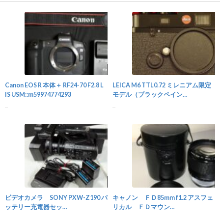
カメラ
Canon EOS R 本体＋ RF24-70 F2.8 L
LEICA M6 TTL0.72 ミレニアム限定
IS USM::m59974774293
モデル（ブラックペイン
ト）::m98580706177
...
...
カメラ
ビデオカメラ SONY PXW-Z190 バ
キャノン ＦＤ85mm f1.2 アスフェ
ッテリー充電器セッ
リカル ＦＤマウン
ト::m90767409936
ト::m27836348750
...
...