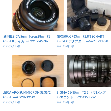
[新同]LEICA Summicron 28mm F2
GFX50R GF63mm F2.8 TECHART
ASPH. II ライカ::m32910646536
EF-GFX アダプター::m67613913950
2021年9月25日
2021年9月25日
LEICA APO SUMMICRON SL 35/2
SIGMA 18-35mm T2 シネマレンズ
ASPH.::m45928219142
EFマウント::m69511535661
2021年9月25日
2021年9月18日