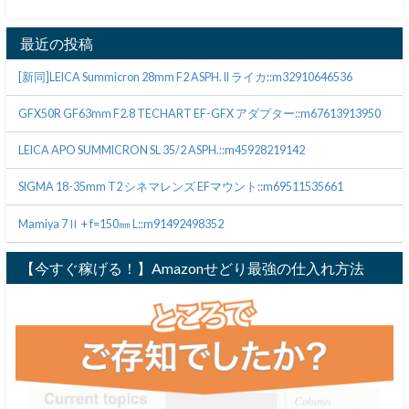
最近の投稿
[新同]LEICA Summicron 28mm F2 ASPH. II ライカ::m32910646536
GFX50R GF63mm F2.8 TECHART EF-GFX アダプター::m67613913950
LEICA APO SUMMICRON SL 35/2 ASPH.::m45928219142
SIGMA 18-35mm T2 シネマレンズ EFマウント::m69511535661
Mamiya 7Ⅱ + f=150㎜ L::m91492498352
【今すぐ稼げる！】Amazonせどり最強の仕入れ方法