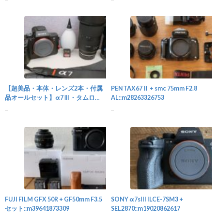
カメラ
【超美品・本体・レンズ2本・付属
PENTAX67Ⅱ + smc 75mm F2.8
品オールセット】α7Ⅲ・タムロ
AL::m28263326753
ン・ツァイスレン
...
...
ズ::m48664719499
カメラ
FUJI FILM GFX 50R + GF50mm F3.5
SONY α7sIII ILCE-7SM3 +
セット::m39641873309
SEL2870::m19020862617