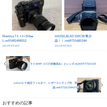
Mamiya 7Ⅱ + f=150㎜
HASSELBLAD 503CW 希少
L::m91492498352
品！！::m69755685344
2021年9月18日
2021年9月18日
ライカM9（CCD交換済み）とレンズ::m24597726133
Leica Q−P 純正フィルター、レザーストラップ付 完
品::m45716154437
おすすめの記事