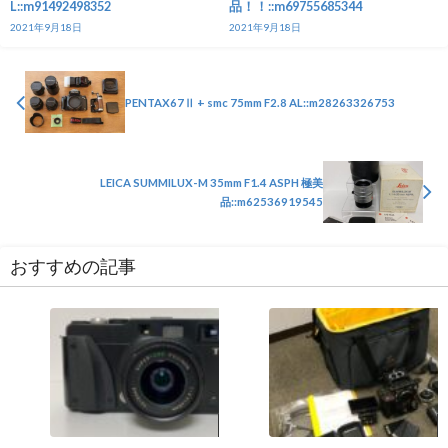
L::m91492498352
品！！::m69755685344
2021年9月18日
2021年9月18日
PENTAX67Ⅱ + smc 75mm F2.8 AL::m28263326753
LEICA SUMMILUX-M 35mm F1.4 ASPH 極美
品::m62536919545
おすすめの記事
カメラ