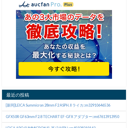
最近の投稿
[新同]LEICA Summicron 28mm F2 ASPH. II ライカ::m32910646536
GFX50R GF63mm F2.8 TECHART EF-GFX アダプター::m67613913950