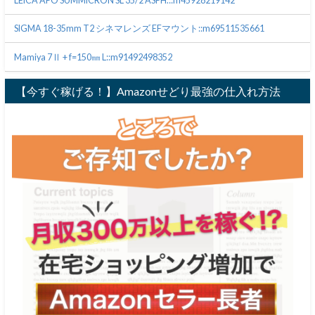
LEICA APO SUMMICRON SL 35/2 ASPH.::m45928219142
SIGMA 18-35mm T2 シネマレンズ EFマウント::m69511535661
Mamiya 7Ⅱ + f=150㎜ L::m91492498352
【今すぐ稼げる！】Amazonせどり最強の仕入れ方法