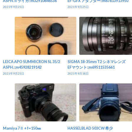
ASPH. II ライカ::m32910646536
EF-GFX アダプター::m67613913950
2021年9月25日
2021年9月25日
LEICA APO SUMMICRON SL 35/2
SIGMA 18-35mm T2 シネマレンズ
ASPH.::m45928219142
EFマウント::m69511535661
2021年9月25日
2021年9月18日
Mamiya 7Ⅱ + f=150㎜
HASSELBLAD 503CW 希少