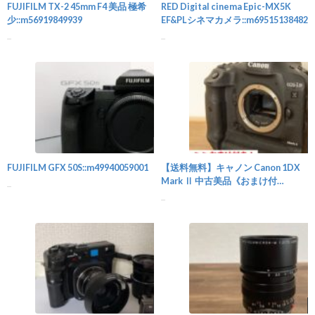
FUJIFILM TX-2 45mm F4 美品 極希
RED Digital cinema Epic-MX5K
少::m56919849939
EF&PLシネマカメラ::m69515138482
...
...
カメラ
FUJIFILM GFX 50S::m49940059001
【送料無料】キャノン Canon 1DX
Mark Ⅱ 中古美品《おまけ付
...
き》::m36574207081
...
カメラ