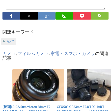
関連キーワード
カメラ
カメラ
,
フィルムカメラ
,
家電・スマホ・カメラ
の関連
記事
[新同]LEICA Summicron 28mm F2
GFX50R GF63mm F2.8 TECHART