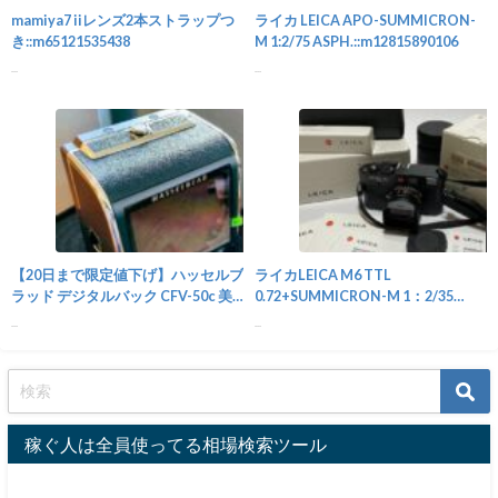
mamiya7 iiレンズ2本ストラップつ
ライカ LEICA APO-SUMMICRON-
き::m65121535438
M 1:2/75 ASPH.::m12815890106
...
...
カメラ
【20日まで限定値下げ】ハッセルブ
ライカLEICA M6 TTL
ラッド デジタルバック CFV-50c 美
0.72+SUMMICRON-M 1：2/35
品::m35251002928
㎜::m63434752921
...
...
稼ぐ人は全員使ってる相場検索ツール