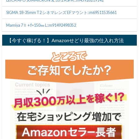
LEICA APO SUMMICRON SL 35/2 ASPH.::m45928219142
SIGMA 18-35mm T2 シネマレンズ EFマウント::m69511535661
Mamiya 7Ⅱ + f=150㎜ L::m91492498352
【今すぐ稼げる！】Amazonせどり最強の仕入れ方法