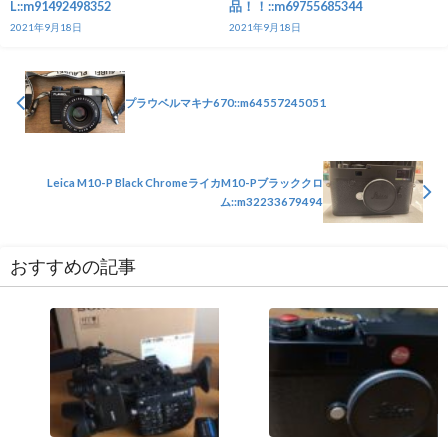
L::m91492498352
品！！::m69755685344
2021年9月18日
2021年9月18日
プラウベルマキナ670::m64557245051
Leica M10-P Black ChromeライカM10-Pブラッククロ
ム::m32233679494
おすすめの記事
カメラ