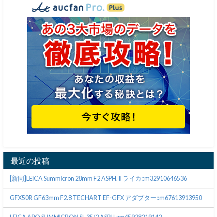
最近の投稿
[新同]LEICA Summicron 28mm F2 ASPH. II ライカ::m32910646536
GFX50R GF63mm F2.8 TECHART EF-GFX アダプター::m67613913950