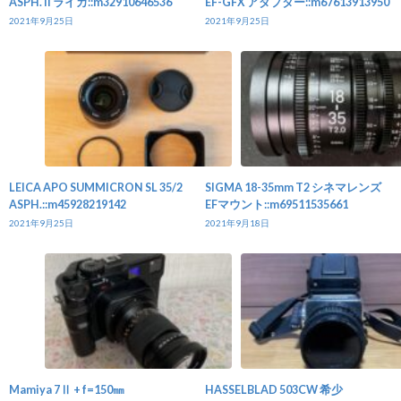
ASPH. II ライカ::m32910646536
EF-GFX アダプター::m67613913950
2021年9月25日
2021年9月25日
LEICA APO SUMMICRON SL 35/2
SIGMA 18-35mm T2 シネマレンズ
ASPH.::m45928219142
EFマウント::m69511535661
2021年9月25日
2021年9月18日
Mamiya 7Ⅱ + f=150㎜
HASSELBLAD 503CW 希少