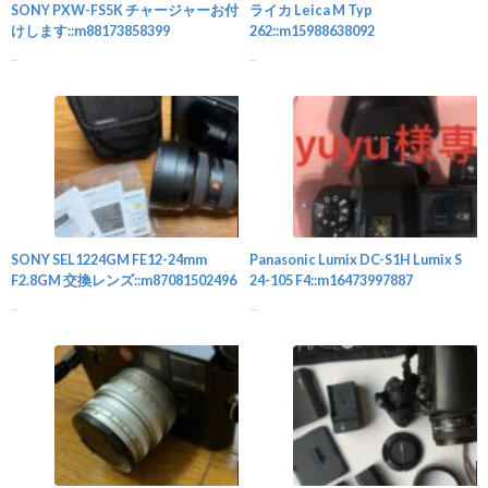
SONY PXW-FS5K チャージャーお付
ライカ Leica M Typ
けします::m88173858399
262::m15988638092
...
...
カメラ
SONY SEL1224GM FE12-24mm
Panasonic Lumix DC-S1H Lumix S
F2.8GM 交換レンズ::m87081502496
24-105 F4::m16473997887
...
...
カメラ