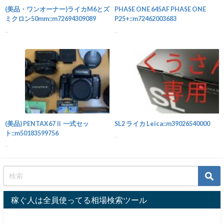
(美品・ワンオーナー)ライカM6とズ
PHASE ONE 645AF PHASE ONE
ミクロン50mm::m72694309089
P25+::m72462003683
...
...
カメラ
(美品) PENTAX67Ⅱ 一式セッ
SL2 ライカ Leica::m39026540000
ト::m50183599756
...
...
稼ぐ人は全員使ってる相場検索ツール