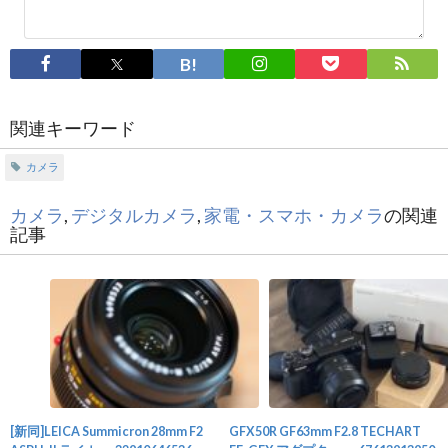
関連キーワード
カメラ
カメラ
,
デジタルカメラ
,
家電・スマホ・カメラ
の関連
記事
[新同]LEICA Summicron 28mm F2
GFX50R GF63mm F2.8 TECHART