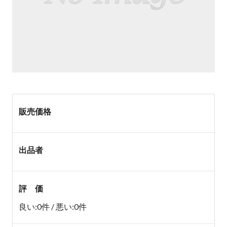
販売価格
出品者
評 価
良い:0件 / 悪い:0件