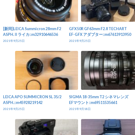
[新同]LEICA Summicron 28mm F2
GFX50R GF63mm F2.8 TECHART
ASPH. II ライカ::m32910646536
EF-GFX アダプター::m67613913950
2021年9月25日
2021年9月25日
LEICA APO SUMMICRON SL 35/2
SIGMA 18-35mm T2 シネマレンズ
ASPH.::m45928219142
EFマウント::m69511535661
2021年9月25日
2021年9月18日