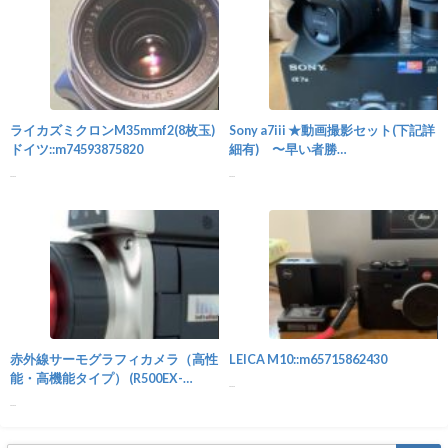
カメラ
ライカズミクロンM35mmf2(8枚玉)
Sony a7iii ★動画撮影セット(下記詳
ドイツ::m74593875820
細有) 〜早い者勝
ち〜::m76555898633
...
...
その他
赤外線サーモグラフィカメラ（高性
LEICA M10::m65715862430
能・高機能タイプ） (R500EX-
...
PRO)::m11942827843
...