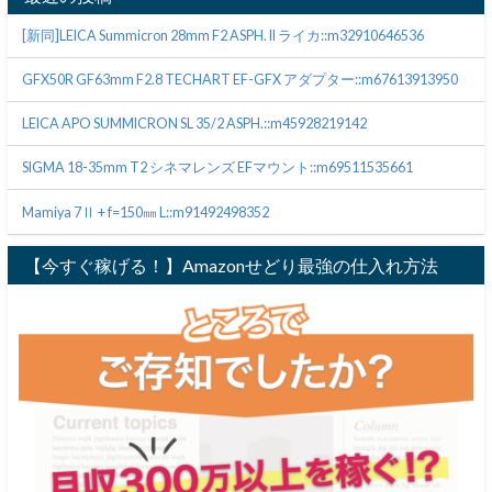
[新同]LEICA Summicron 28mm F2 ASPH. II ライカ::m32910646536
GFX50R GF63mm F2.8 TECHART EF-GFX アダプター::m67613913950
LEICA APO SUMMICRON SL 35/2 ASPH.::m45928219142
SIGMA 18-35mm T2 シネマレンズ EFマウント::m69511535661
Mamiya 7Ⅱ + f=150㎜ L::m91492498352
【今すぐ稼げる！】Amazonせどり最強の仕入れ方法