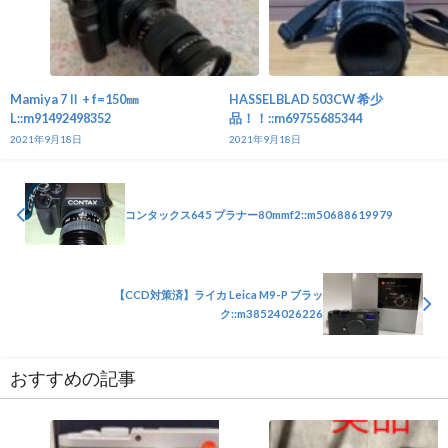
Mamiya 7Ⅱ + f=150㎜
HASSELBLAD 503CW 希少
L::m91492498352
品！！::m69755685344
2021年9月18日
2021年9月18日
コンタックス645 プラナー80mmf2::m50688619979
【CCD対策済】ライカ Leica M9-P ブラッ
ク::m38524026226
おすすめの記事