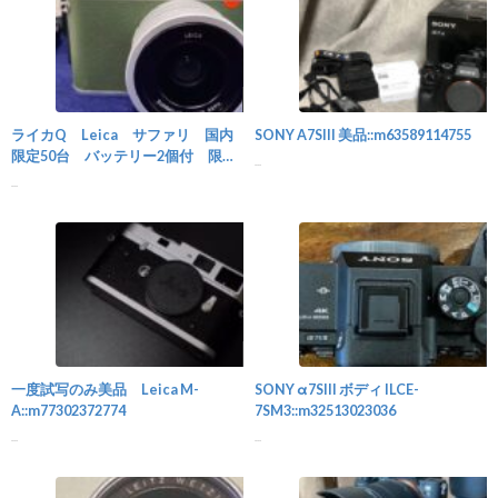
カメラ
ライカQ Leica サファリ 国内
SONY A7SIII 美品::m63589114755
限定50台 バッテリー2個付 限定
...
カバー付::m81762581935
...
カメラ
一度試写のみ美品 Leica M-
SONY α7SIII ボディ ILCE-
A::m77302372774
7SM3::m32513023036
...
...