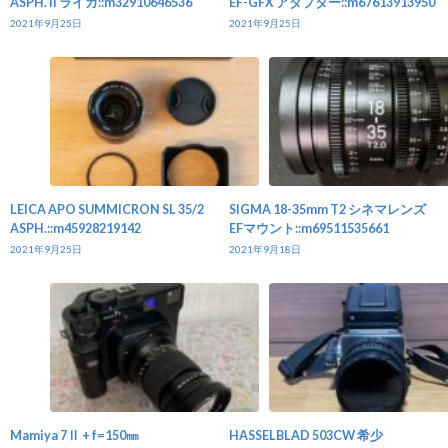
ASPH. II ライカ::m32910646536
EF-GFX アダプター::m67613913950
2021年9月25日
2021年9月25日
LEICA APO SUMMICRON SL 35/2
SIGMA 18-35mm T2 シネマレンズ
ASPH.::m45928219142
EFマウント::m69511535661
2021年9月25日
2021年9月18日
Mamiya 7Ⅱ + f=150㎜
HASSELBLAD 503CW 希少