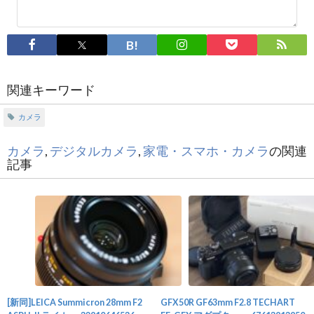
関連キーワード
カメラ
カメラ
,
デジタルカメラ
,
家電・スマホ・カメラ
の関連
記事
[新同]LEICA Summicron 28mm F2
GFX50R GF63mm F2.8 TECHART