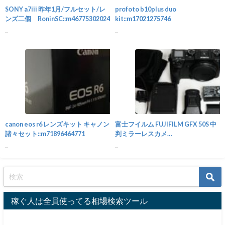
SONY a7iii 昨年1月/フルセット/レ
profoto b10plus duo
ンズ二個 RoninSC::m46775302024
kit::m17021275746
...
...
カメラ
canon eos r6 レンズキット キャノン
富士フイルム FUJIFILM GFX 50S 中
諸々セット::m71896464771
判ミラーレスカメ
ラ::m36450203149
...
...
稼ぐ人は全員使ってる相場検索ツール