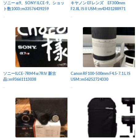
ソニー α9、SONY ILCE-9、ショッ
キヤノン EFレンズ EF300mm
ト数1003::m33576439259
F2.8L IS II USM::m43431288971
...
...
カメラ
ソニーILCE-7RM4 α7RⅣ 新古
Canon RF100-500mm F4.5-7.1 L IS
品::m93661113038
USM::m56252724330
...
...
カメラ