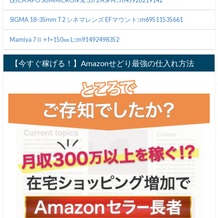
LEICA APO SUMMICRON SL 35/2 ASPH.::m45928219142
SIGMA 18-35mm T2 シネマレンズ EFマウント::m69511535661
Mamiya 7Ⅱ + f=150㎜ L::m91492498352
【今すぐ稼げる！】Amazonせどり最強の仕入れ方法