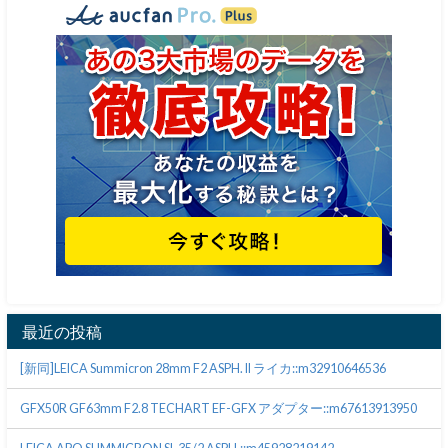
最近の投稿
[新同]LEICA Summicron 28mm F2 ASPH. II ライカ::m32910646536
GFX50R GF63mm F2.8 TECHART EF-GFX アダプター::m67613913950