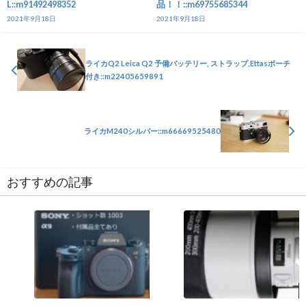
L::m91492498352
品！！::m69755685344
2021年9月18日
2021年9月18日
ライカQ2 Leica Q2 予備バッテリー, ストラップ,Ettasポーチ
付き::m22405659891
ライカM240シルバー::m66669525480
おすすめの記事
カメラ