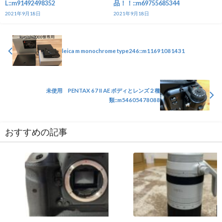
L::m91492498352
品！！::m69755685344
2021年9月18日
2021年9月18日
leica m monochrome type246::m11691081431
未使用 PENTAX 67 II AE ボディとレンズ２種
類::m54605478088
おすすめの記事
カメラ