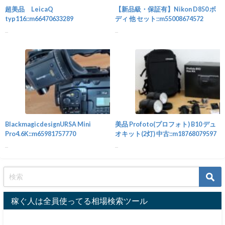
超美品 LeicaQ
【新品級・保証有】Nikon D850 ボ
typ116::m66470633289
ディ 他 セット::m55008674572
...
...
カメラ
BlackmagicdesignURSA Mini
美品 Profoto(プロフォト) B10 デュ
Pro4.6K::m65981757770
オキット(2灯) 中古::m18768079597
...
...
稼ぐ人は全員使ってる相場検索ツール