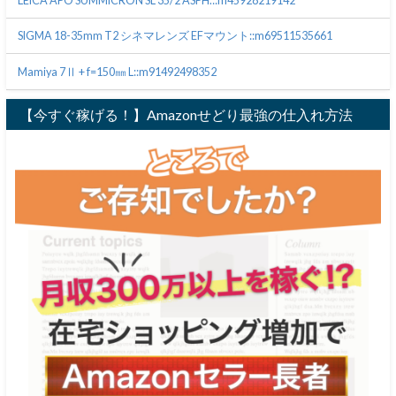
LEICA APO SUMMICRON SL 35/2 ASPH.::m45928219142
SIGMA 18-35mm T2 シネマレンズ EFマウント::m69511535661
Mamiya 7Ⅱ + f=150㎜ L::m91492498352
【今すぐ稼げる！】Amazonせどり最強の仕入れ方法