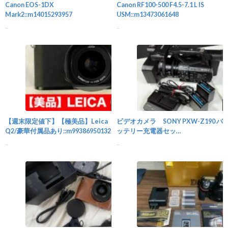
Canon EOS-1DX
Canon RF100-500 F4.5-7.1 L IS
Mark2::m14015293957
USM::m13473061648
...
...
カメラ
【週末限定値下】【極美品】Leica
ビデオカメラ SONY PXW-Z190 バ
Q2/豪華付属品あり::m99386950132
ッテリー充電器セッ
ト::m90767409936
...
...
カメラ