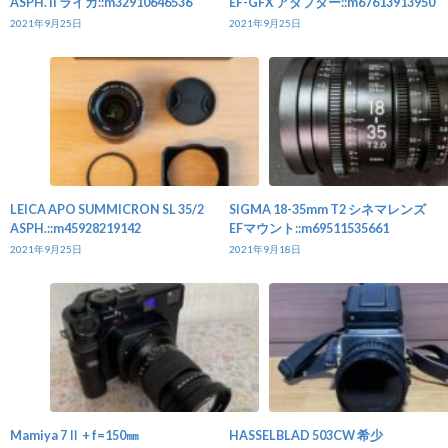
ASPH. II ライカ::m32910646536
EF-GFX アダプター::m67613913950
2021年9月25日
2021年9月25日
LEICA APO SUMMICRON SL 35/2
SIGMA 18-35mm T2 シネマレンズ
ASPH.::m45928219142
EFマウント::m69511535661
2021年9月25日
2021年9月18日
Mamiya 7Ⅱ + f=150㎜
HASSELBLAD 503CW 希少