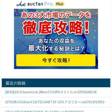
最近の投稿
[新同]LEICA Summicron 28mm F2 ASPH. II ライカ::m32910646536
GFX50R GF63mm F2.8 TECHART EF-GFX アダプター::m67613913950