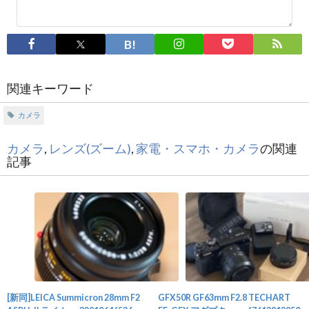
関連キーワード
カメラ
カメラ
,
レンズ(ズーム)
,
家電・スマホ・カメラ
の関連
記事
[新同]LEICA Summicron 28mm F2
GFX50R GF63mm F2.8 TECHART