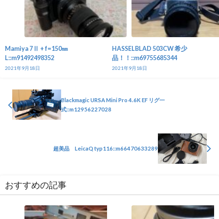
Mamiya 7Ⅱ + f=150㎜
HASSELBLAD 503CW 希少
L::m91492498352
品！！::m69755685344
2021年9月18日
2021年9月18日
Blackmagic URSA Mini Pro 4.6K EF リグ一
式::m12956227028
超美品 LeicaQ typ116::m66470633289
おすすめの記事