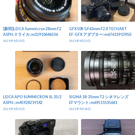
[新同]LEICA Summicron 28mm F2
GFX50R GF63mm F2.8 TECHART
ASPH. II ライカ::m32910646536
EF-GFX アダプター::m67613913950
2021年9月25日
2021年9月25日
LEICA APO SUMMICRON SL 35/2
SIGMA 18-35mm T2 シネマレンズ
ASPH.::m45928219142
EFマウント::m69511535661
2021年9月25日
2021年9月18日