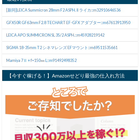
[新同]LEICA Summicron 28mm F2 ASPH. II ライカ::m32910646536
GFX50R GF63mm F2.8 TECHART EF-GFX アダプター::m67613913950
LEICA APO SUMMICRON SL 35/2 ASPH.::m45928219142
SIGMA 18-35mm T2 シネマレンズ EFマウント::m69511535661
Mamiya 7Ⅱ + f=150㎜ L::m91492498352
【今すぐ稼げる！】Amazonせどり最強の仕入れ方法