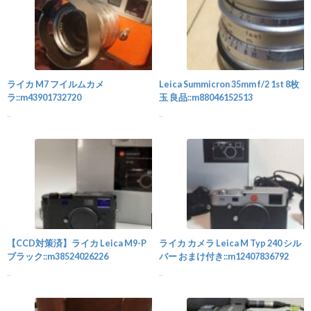
カメラ
ライカ M7 フイルムカメ
Leica Summicron 35mm f/2 1st 8枚
ラ::m43901732720
玉 良品::m88046152513
...
...
カメラ
【CCD対策済】ライカ Leica M9-P
ライカ カメラ Leica M Typ 240 シル
ブラック::m38524026226
バー おまけ付き::m12407836792
...
...