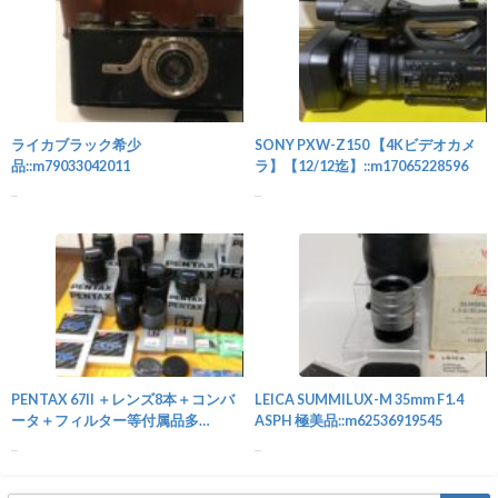
カメラ
ライカブラック希少
SONY PXW-Z150 【4Kビデオカメ
品::m79033042011
ラ】【12/12迄】::m17065228596
...
...
カメラ
PENTAX 67II ＋レンズ8本＋コンバ
LEICA SUMMILUX-M 35mm F1.4
ータ＋フィルター等付属品多
ASPH 極美品::m62536919545
数::m75628091175
...
...