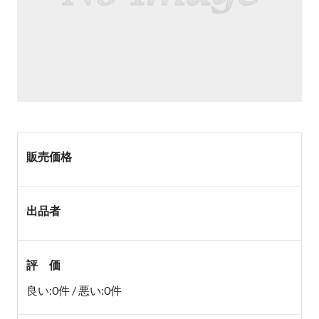
販売価格
出品者
評 価
良い:0件 / 悪い:0件