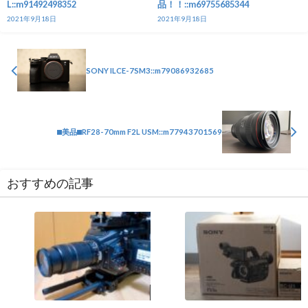
L::m91492498352
品！！::m69755685344
2021年9月18日
2021年9月18日
SONY ILCE-7SM3::m79086932685
⬛︎美品⬛︎RF28-70mm F2L USM::m77943701569
おすすめの記事
カメラ