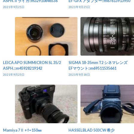
ASPH. II ライカ::m32910646536
EF-GFX アダプター::m67613913950
2021年9月25日
2021年9月25日
LEICA APO SUMMICRON SL 35/2
SIGMA 18-35mm T2 シネマレンズ
ASPH.::m45928219142
EFマウント::m69511535661
2021年9月25日
2021年9月18日
Mamiya 7Ⅱ + f=150㎜
HASSELBLAD 503CW 希少