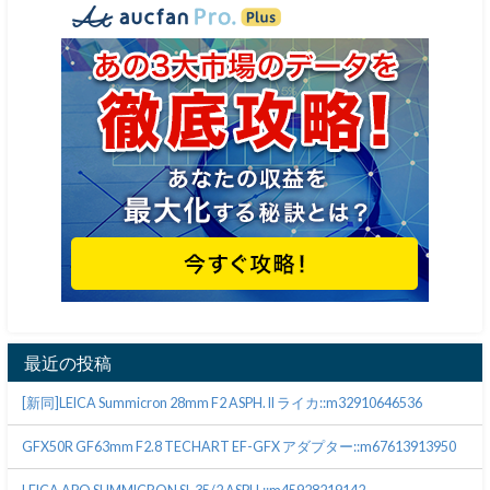
最近の投稿
[新同]LEICA Summicron 28mm F2 ASPH. II ライカ::m32910646536
GFX50R GF63mm F2.8 TECHART EF-GFX アダプター::m67613913950