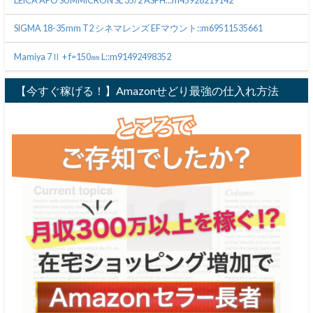
LEICA APO SUMMICRON SL 35/2 ASPH.::m45928219142
SIGMA 18-35mm T2 シネマレンズ EFマウント::m69511535661
Mamiya 7Ⅱ + f=150㎜ L::m91492498352
【今すぐ稼げる！】Amazonせどり最強の仕入れ方法