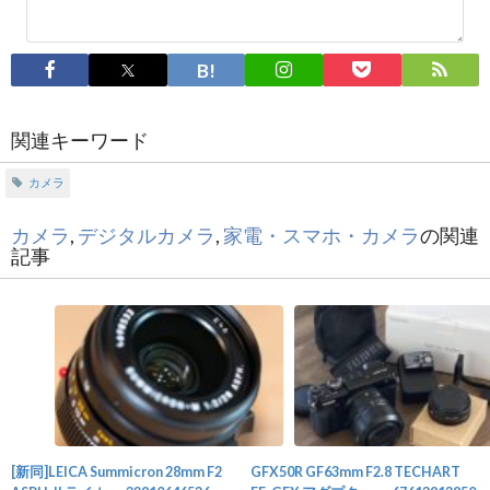
関連キーワード
カメラ
カメラ
,
デジタルカメラ
,
家電・スマホ・カメラ
の関連
記事
[新同]LEICA Summicron 28mm F2
GFX50R GF63mm F2.8 TECHART