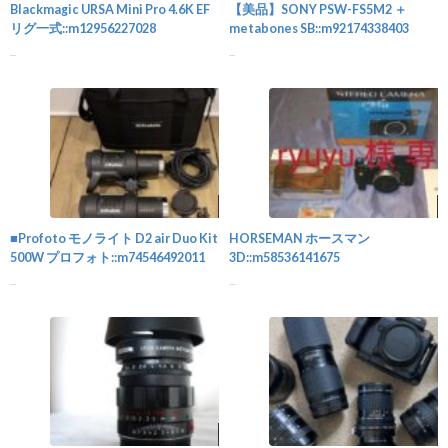
Blackmagic URSA Mini Pro 4.6K EF
【美品】SONY PSW-FS5M2 ＋
リグ一式::m12956227028
metabones SB::m92174338403
...
...
その他
■Profoto モノライト D2 air Duo Kit
HORSEMAN ホースマン
500W プロフォト::m74546492011
3D::m58536141675
...
...
カメラ