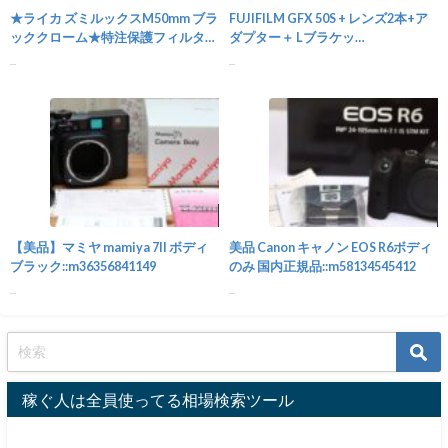
★ライカ ズミルックスM50mm ブラ
FUJIFILM GFX 50S + レンズ2本+ア
ッククローム★特注保護フィルター
ダプター＋ Lブラケッ
付き♪::m26781634042
ト::m10673606653
...
...
カメラ
【美品】マミヤ mamiya 7II ボディ
美品 Canon キャノン EOS R6ボディ
ブラック::m36356841149
のみ 国内正規品::m58134545412
...
...
稼ぐ人は全員使ってる相場検索ツール