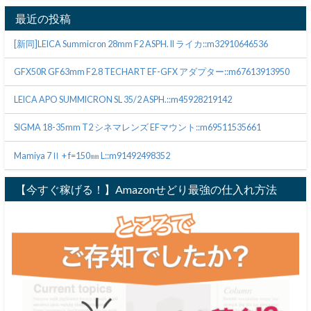
最近の投稿
[新同]LEICA Summicron 28mm F2 ASPH. II ライカ::m32910646536
GFX50R GF63mm F2.8 TECHART EF-GFX アダプター::m67613913950
LEICA APO SUMMICRON SL 35/2 ASPH.::m45928219142
SIGMA 18-35mm T2 シネマレンズ EFマウント::m69511535661
Mamiya 7Ⅱ + f=150㎜ L::m91492498352
【今すぐ稼げる！】Amazonせどり最強の仕入れ方法