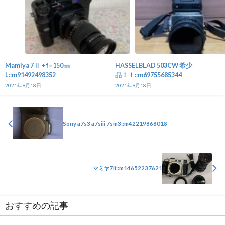
Mamiya 7Ⅱ + f=150㎜
HASSELBLAD 503CW 希少
L::m91492498352
品！！::m69755685344
2021年9月18日
2021年9月18日
Sony a7s3 a7siii 7sm3::m42219868018
マミヤ7ii::m14652237621
おすすめの記事