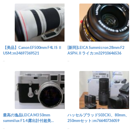
カメラ
【美品】Canon EF500mm F4L IS Ⅱ
[新同]LEICA Summicron 28mm F2
USM::m34697369521
ASPH. II ライカ::m32910646536
...
...
カメラ
最高の逸品LEICA M3 50mm
ハッセルブラッド503CXi、80mm、
summilux F1.4 露出計付超美
250mmセット::m76640736059
品::m31980431144
...
...