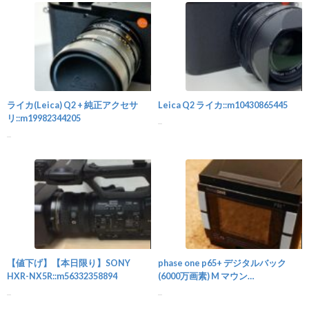
カメラ
ライカ(Leica) Q2 + 純正アクセサ
Leica Q2 ライカ::m10430865445
リ::m19982344205
...
...
カメラ
【値下げ】【本日限り】SONY
phase one p65+ デジタルバック
HXR-NX5R::m56332358894
(6000万画素) M マウン
ト::m32908046887
...
...