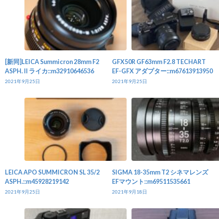
[新同]LEICA Summicron 28mm F2
GFX50R GF63mm F2.8 TECHART
ASPH. II ライカ::m32910646536
EF-GFX アダプター::m67613913950
2021年9月25日
2021年9月25日
LEICA APO SUMMICRON SL 35/2
SIGMA 18-35mm T2 シネマレンズ
ASPH.::m45928219142
EFマウント::m69511535661
2021年9月25日
2021年9月18日