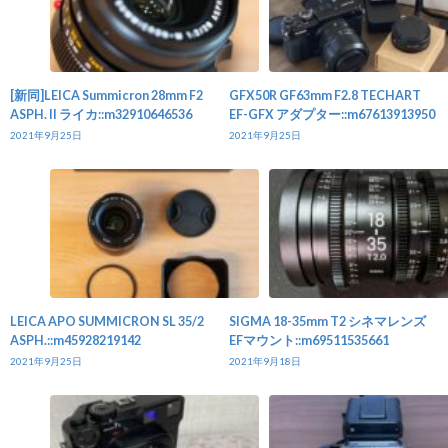
[新同]LEICA Summicron 28mm F2
GFX50R GF63mm F2.8 TECHART
ASPH. II ライカ::m32910646536
EF-GFX アダプター::m67613913950
2021年9月25日
2021年9月25日
LEICA APO SUMMICRON SL 35/2
SIGMA 18-35mm T2 シネマレンズ
ASPH.::m45928219142
EFマウント::m69511535661
2021年9月25日
2021年9月18日