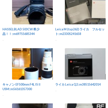
カメラ
HASSELBLAD 503CW 希少
Leica M (typ262) ライカ フルセッ
品！！::m69755685344
ト::m23305241658
...
...
カメラ
キャノン EF500mm F4L ISⅡ
ライカ Leica Q2::m38515642014
USM::m56161357300
...
...