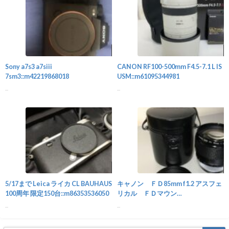
カメラ
Sony a7s3 a7siii
CANON RF100-500mm F4.5-7.1 L IS
7sm3::m42219868018
USM::m61095344981
...
...
カメラ
5/17まで Leica ライカ CL BAUHAUS
キャノン ＦＤ85mm f1.2 アスフェ
100周年 限定150台::m86353536050
リカル ＦＤマウン
ト::m27836348750
...
...