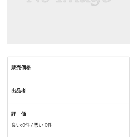
販売価格
出品者
評 価
良い:0件 / 悪い:0件