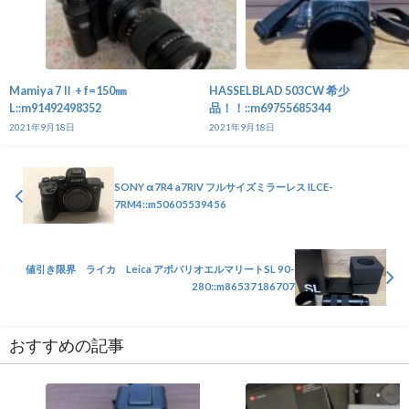
Mamiya 7Ⅱ + f=150㎜
HASSELBLAD 503CW 希少
L::m91492498352
品！！::m69755685344
2021年9月18日
2021年9月18日
SONY α7R4 a7RIV フルサイズミラーレス ILCE-
7RM4::m50605539456
値引き限界 ライカ Leica アポバリオエルマリートSL 90-
280::m86537186707
おすすめの記事