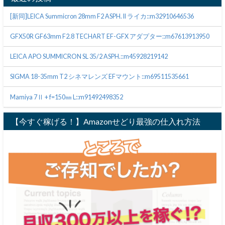
[新同]LEICA Summicron 28mm F2 ASPH. II ライカ::m32910646536
GFX50R GF63mm F2.8 TECHART EF-GFX アダプター::m67613913950
LEICA APO SUMMICRON SL 35/2 ASPH.::m45928219142
SIGMA 18-35mm T2 シネマレンズ EFマウント::m69511535661
Mamiya 7Ⅱ + f=150㎜ L::m91492498352
【今すぐ稼げる！】Amazonせどり最強の仕入れ方法