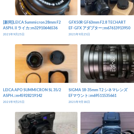
[新同]LEICA Summicron 28mm F2
GFX50R GF63mm F2.8 TECHART
ASPH. II ライカ::m32910646536
EF-GFX アダプター::m67613913950
2021年9月25日
2021年9月25日
LEICA APO SUMMICRON SL 35/2
SIGMA 18-35mm T2 シネマレンズ
ASPH.::m45928219142
EFマウント::m69511535661
2021年9月25日
2021年9月18日