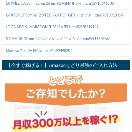
[新同]LEICA Summicron 28mm F2 ASPH. II ライカ::m32910646536
GFX50R GF63mm F2.8 TECHART EF-GFX アダプター::m67613913950
LEICA APO SUMMICRON SL 35/2 ASPH.::m45928219142
SIGMA 18-35mm T2 シネマレンズ EFマウント::m69511535661
Mamiya 7Ⅱ + f=150㎜ L::m91492498352
【今すぐ稼げる！】Amazonせどり最強の仕入れ方法