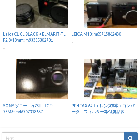
カメラ
Leica CL CL BLACK + ELMARIT-TL
LEICA M10::m65715862430
F2.8/18mm::m93335302701
...
...
カメラ
SONY ソニー α7SⅢ ILCE-
PENTAX 67II ＋レンズ8本＋コンバ
7SM3::m46707318657
ータ＋フィルター等付属品多
数::m75628091175
...
...