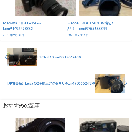
Mamiya 7Ⅱ + f=150㎜
HASSELBLAD 503CW 希少
L::m91492498352
品！！::m69755685344
2021年9月18日
2021年9月18日
LEICA M10::m65715862430
【中古美品】Leica Q2＋純正アクセサリ等::m49055524179
おすすめの記事