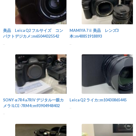
カメラ
美品 Leica Q2 フルサイズ コン
MAMIYA 7ⅱ 美品 レンズ3
パクトデジカメ::m65044325542
本::m48851918893
...
...
カメラ
SONY α7R4 a7RIV デジタル一眼カ
Leica Q2 ライカ::m10430865445
メラ ILCE-7RM4::m93904948402
...
...