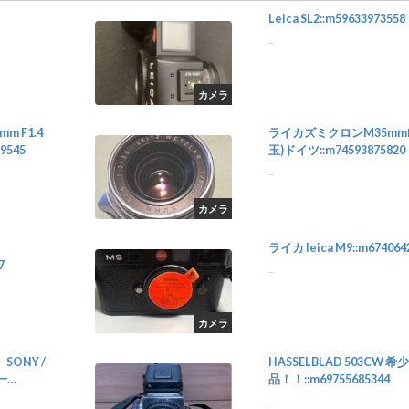
Leica SL2::m59633973558
...
カメラ
mm F1.4
ライカズミクロンM35mmf
9545
玉)ドイツ::m74593875820
...
カメラ
ライカ leica M9::m674064
7
...
カメラ
SONY /
HASSELBLAD 503CW 希少
ス一
品！！::m69755685344
...