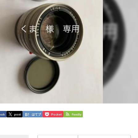
ook
post
はてブ
Pocket
Feedly