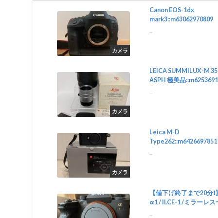
Canon EOS-1dx
mark3::m63062970809
...
カメラ
LEICA SUMMILUX-M 35
ASPH 極美品::m6253691
...
カメラ
Leica M-D
Type262::m6426697851
...
カメラ
【値下げ終了まで20分❗️】
α1 / ILCE-1 /ミラーレ
眼::m64528474569
...