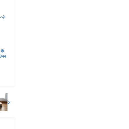
 シネ
 希
344