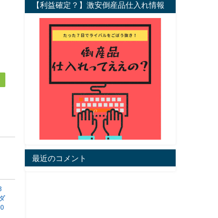
【利益確定？】激安倒産品仕入れ情報
最近のコメント
8
アダ
0