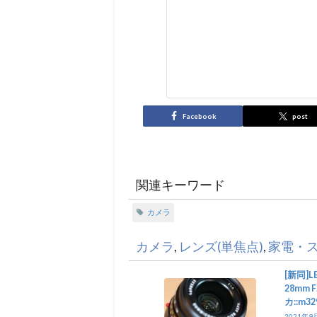
Facebook
post
関連キーワード
カメラ
カメラ
,
レンズ(単焦点)
,
家電・
[新同]LE
28mm F
カ::m32
2021年9