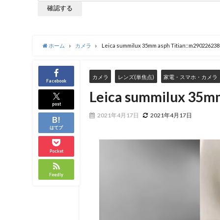
ホーム
カメラ
Leica summilux 35mm asph Titian::m290226238
カメラ
レンズ(単焦点)
家電・スマホ・カメラ
Facebook
Leica summilux 35m
post
2021年4月17日
2021年4月17日
はてブ
Pocket
Feedly