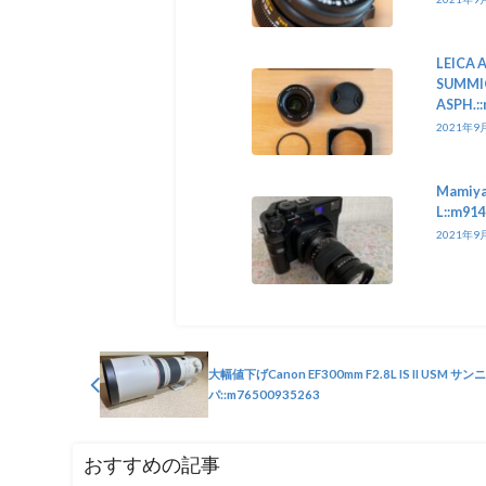
LEICA 
SUMMIC
ASPH.:
2021年9
Mamiya
L::m91
2021年9
大幅値下げCanon EF300mm F2.8L IS II USM サン
パ::m76500935263
おすすめの記事