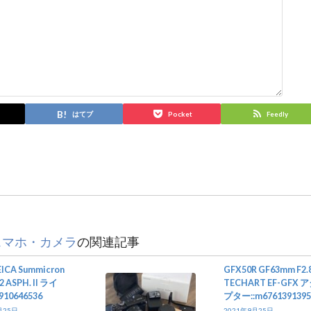
はてブ
Pocket
Feedly
スマホ・カメラ
の関連記事
ICA Summicron
GFX50R GF63mm F2.
2 ASPH. II ライ
TECHART EF-GFX 
910646536
プター::m6761391395
月25日
2021年9月25日