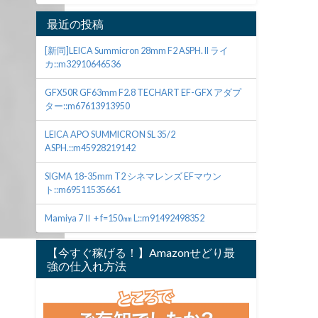
最近の投稿
[新同]LEICA Summicron 28mm F2 ASPH. II ライ
カ::m32910646536
GFX50R GF63mm F2.8 TECHART EF-GFX アダプ
ター::m67613913950
LEICA APO SUMMICRON SL 35/2
ASPH.::m45928219142
SIGMA 18-35mm T2 シネマレンズ EFマウン
ト::m69511535661
Mamiya 7Ⅱ + f=150㎜ L::m91492498352
【今すぐ稼げる！】Amazonせどり最
強の仕入れ方法