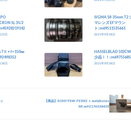
APO
SIGMA 18-35mm T2
RON SL 35/2
マレンズ EFマウン
:m45928219142
ト::m69511535661
月25日
2021年9月18日
 7Ⅱ + f=150㎜
HASSELBLAD 503CW
492498352
少品！！::m69755685
月18日
2021年9月18日
ニッ
【美品】SONY PSW-FS5M2 ＋ metabones
SB::m92174338403