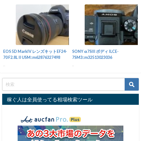
カメラ
EOS 5D MarkIV レンズキットEF24-
SONY α7SIII ボディ ILCE-
70 F2.8L II USM::m62876327498
7SM3::m32513023036
...
...
稼ぐ人は全員使ってる相場検索ツール