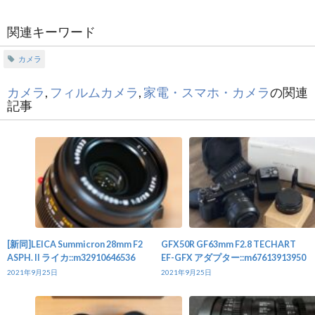
関連キーワード
カメラ
カメラ
,
フィルムカメラ
,
家電・スマホ・カメラ
の関連
記事
[新同]LEICA Summicron 28mm F2
GFX50R GF63mm F2.8 TECHART
ASPH. II ライカ::m32910646536
EF-GFX アダプター::m67613913950
2021年9月25日
2021年9月25日