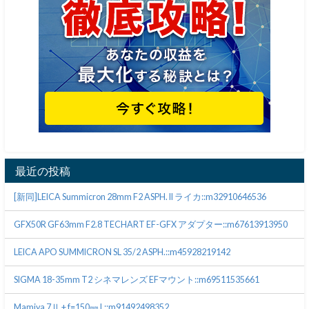
最近の投稿
[新同]LEICA Summicron 28mm F2 ASPH. II ライカ::m32910646536
GFX50R GF63mm F2.8 TECHART EF-GFX アダプター::m67613913950
LEICA APO SUMMICRON SL 35/2 ASPH.::m45928219142
SIGMA 18-35mm T2 シネマレンズ EFマウント::m69511535661
Mamiya 7Ⅱ + f=150㎜ L::m91492498352