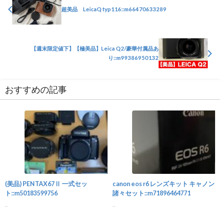
超美品 LeicaQ typ116::m66470633289
【週末限定値下】【極美品】Leica Q2/豪華付属品あ
り::m99386950132
おすすめの記事
カメラ
(美品) PENTAX67Ⅱ 一式セッ
canon eos r6 レンズキット キャノン
ト::m50183599756
諸々セット::m71896464771
...
...