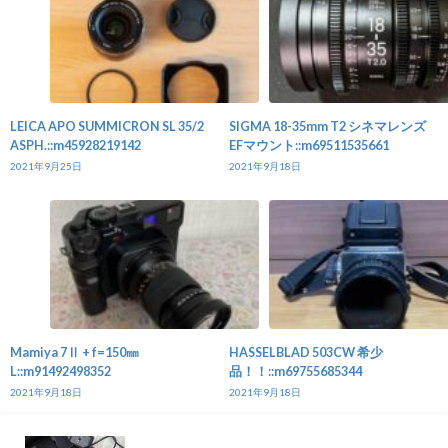
LEICA APO SUMMICRON SL 35/2
SIGMA 18-35mm T2 シネマレンズ
ASPH.::m45928219142
EFマウント::m69511535661
2021年9月25日
2021年9月18日
Mamiya 7Ⅱ + f=150㎜
HASSELBLAD 503CW 希少
L::m91492498352
品！！::m69755685344
2021年9月18日
2021年9月18日