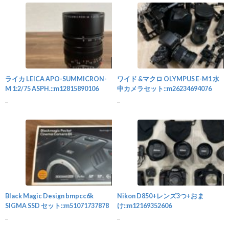
カメラ
ライカ LEICA APO-SUMMICRON-
ワイド &マクロ OLYMPUS E-M1 水
M 1:2/75 ASPH.::m12815890106
中カメラセット::m26234694076
...
...
カメラ
Black Magic Design bmpcc6k
Nikon D850+レンズ3つ+おま
SIGMA SSD セット::m51071737878
け::m12169352606
...
...