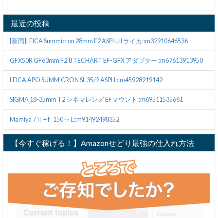
最近の投稿
[新同]LEICA Summicron 28mm F2 ASPH. II ライカ::m32910646536
GFX50R GF63mm F2.8 TECHART EF-GFX アダプター::m67613913950
LEICA APO SUMMICRON SL 35/2 ASPH.::m45928219142
SIGMA 18-35mm T2 シネマレンズ EFマウント::m69511535661
Mamiya 7Ⅱ + f=150㎜ L::m91492498352
【今すぐ稼げる！】Amazonせどり最強の仕入れ方法