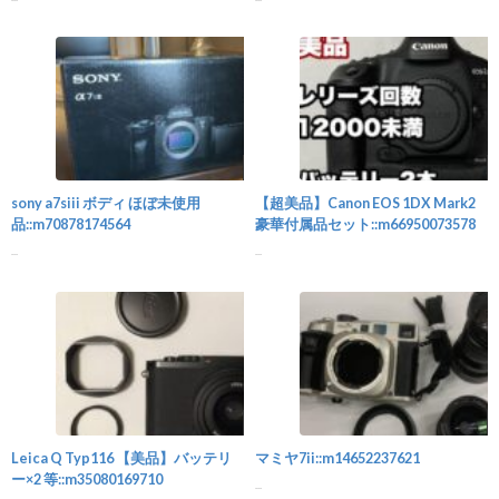
カメラ
sony a7siii ボディ ほぼ未使用
【超美品】Canon EOS 1DX Mark2
品::m70878174564
豪華付属品セット::m66950073578
...
...
カメラ
Leica Q Typ116 【美品】バッテリ
マミヤ7ii::m14652237621
ー×2 等::m35080169710
...