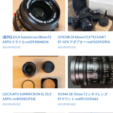
[新同]LEICA Summicron 28mm F2
GFX50R GF63mm F2.8 TECHART
ASPH. II ライカ::m32910646536
EF-GFX アダプター::m67613913950
2021年9月25日
2021年9月25日
LEICA APO SUMMICRON SL 35/2
SIGMA 18-35mm T2 シネマレンズ
ASPH.::m45928219142
EFマウント::m69511535661
2021年9月25日
2021年9月18日