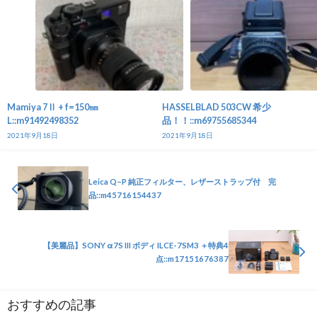
Mamiya 7Ⅱ + f=150㎜
HASSELBLAD 503CW 希少
L::m91492498352
品！！::m69755685344
2021年9月18日
2021年9月18日
Leica Q−P 純正フィルター、レザーストラップ付 完
品::m45716154437
【美麗品】SONY α7S III ボディ ILCE-7SM3 ＋特典4
点::m17151676387
おすすめの記事