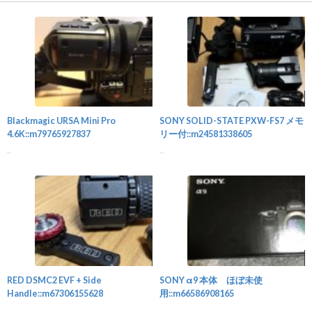
カメラ
Blackmagic URSA Mini Pro
SONY SOLID-STATE PXW-FS7 メモ
4.6K::m79765927837
リー付::m24581338605
...
...
カメラ
RED DSMC2 EVF + Side
SONY α9 本体 ほぼ未使
Handle::m67306155628
用::m66586908165
...
...