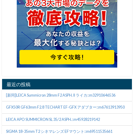
最近の投稿
[新同]LEICA Summicron 28mm F2 ASPH. II ライカ::m32910646536
GFX50R GF63mm F2.8 TECHART EF-GFX アダプター::m67613913950
LEICA APO SUMMICRON SL 35/2 ASPH.::m45928219142
SIGMA 18-35mm T2 シネマレンズ EFマウント::m69511535661