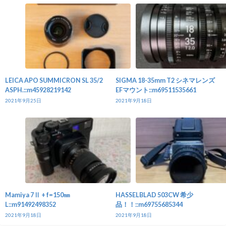
LEICA APO SUMMICRON SL 35/2
SIGMA 18-35mm T2 シネマレンズ
ASPH.::m45928219142
EFマウント::m69511535661
2021年9月25日
2021年9月18日
Mamiya 7Ⅱ + f=150㎜
HASSELBLAD 503CW 希少
L::m91492498352
品！！::m69755685344
2021年9月18日
2021年9月18日