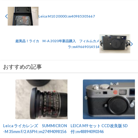
Leica M10 20000::m40985305667
超美品！ライカ M-A 2020年新品購入 フィルムカメ
ラ::m49669014514
おすすめの記事
カメラ
Leica ライカレンズ SUMMICRON
LEICA M9 セット CCD改良版 SD
-M 35mm F/2 ASPH::m27494098156
付::m48894090346