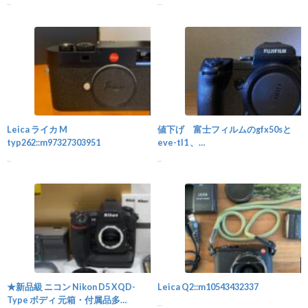
...
...
カメラ
Leica ライカ M
値下げ 富士フィルムのgfx50sと
typ262::m97327303951
eve-tl1 、
GF50mmF3.5::m84530459021
...
...
カメラ
★新品級 ニコン Nikon D5 XQD-
Leica Q2::m10543432337
Type ボディ 元箱・付属品多
...