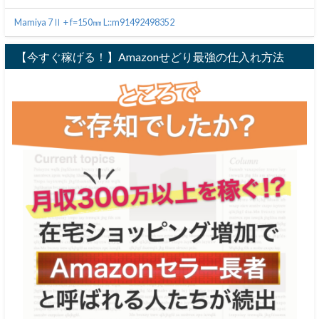
Mamiya 7Ⅱ + f=150㎜ L::m91492498352
【今すぐ稼げる！】Amazonせどり最強の仕入れ方法