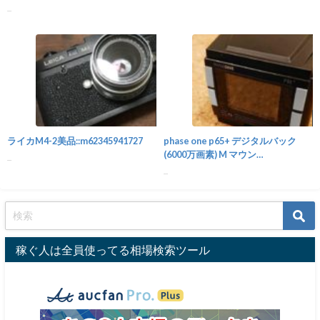
数::m41175622176
...
カメラ
ライカM4-2美品::m62345941727
phase one p65+ デジタルバック
(6000万画素) M マウン
...
ト::m32908046887
...
稼ぐ人は全員使ってる相場検索ツール