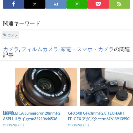
関連キーワード
カメラ
カメラ
,
フィルムカメラ
,
家電・スマホ・カメラ
の関連
記事
[新同]LEICA Summicron 28mm F2
GFX50R GF63mm F2.8 TECHART
ASPH. II ライカ::m32910646536
EF-GFX アダプター::m67613913950
2021年9月25日
2021年9月25日