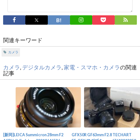
関連キーワード
カメラ
カメラ
,
デジタルカメラ
,
家電・スマホ・カメラ
の関連
記事
[新同]LEICA Summicron 28mm F2
GFX50R GF63mm F2.8 TECHART