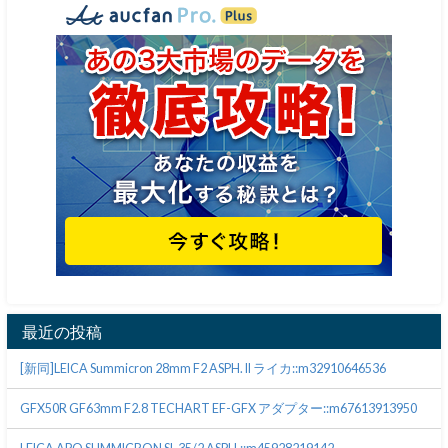
最近の投稿
[新同]LEICA Summicron 28mm F2 ASPH. II ライカ::m32910646536
GFX50R GF63mm F2.8 TECHART EF-GFX アダプター::m67613913950