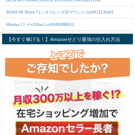
LEICA APO SUMMICRON SL 35/2 ASPH.::m45928219142
SIGMA 18-35mm T2 シネマレンズ EFマウント::m69511535661
Mamiya 7Ⅱ + f=150㎜ L::m91492498352
【今すぐ稼げる！】Amazonせどり最強の仕入れ方法