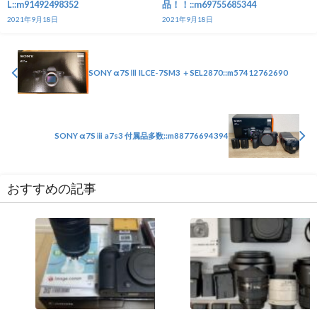
L::m91492498352
品！！::m69755685344
2021年9月18日
2021年9月18日
SONY α7SⅢ ILCE-7SM3 ＋SEL2870::m57412762690
SONY α7Sⅲ a7s3 付属品多数::m88776694394
おすすめの記事
カメラ