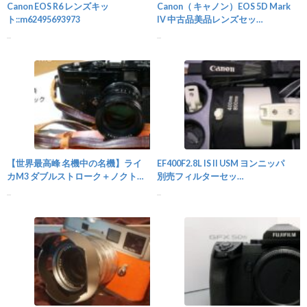
Canon EOS R6 レンズキッ
Canon（ キャノン）EOS 5D Mark
ト::m62495693973
IV 中古品美品レンズセッ
ト::m78940063114
...
...
カメラ
【世界最高峰 名機中の名機】ライ
EF400F2.8L IS II USM ヨンニッパ
カM3 ダブルストローク＋ノクトン
別売フィルターセッ
単焦点 OH済::m75144133563
ト::m64516058592
...
...
カメラ