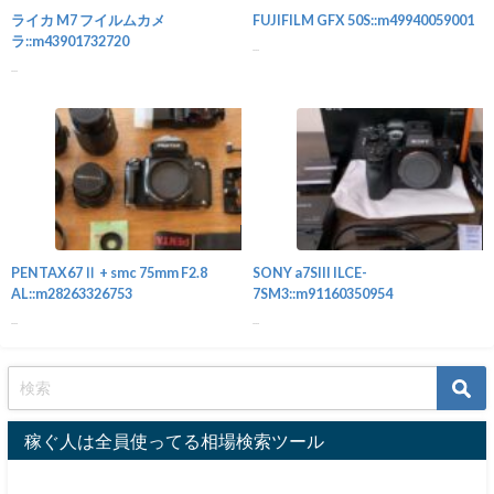
ライカ M7 フイルムカメ
FUJIFILM GFX 50S::m49940059001
ラ::m43901732720
...
...
カメラ
PENTAX67Ⅱ + smc 75mm F2.8
SONY a7SIII ILCE-
AL::m28263326753
7SM3::m91160350954
...
...
稼ぐ人は全員使ってる相場検索ツール