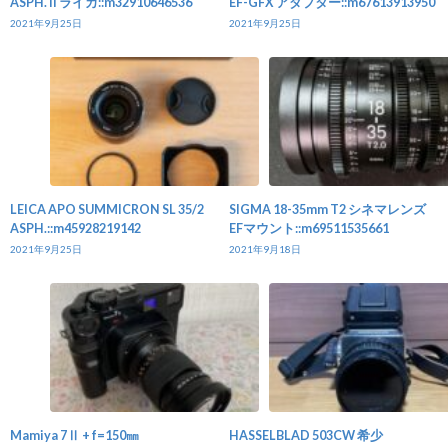
ASPH. II ライカ::m32910646536
EF-GFX アダプター::m67613913950
2021年9月25日
2021年9月25日
LEICA APO SUMMICRON SL 35/2
SIGMA 18-35mm T2 シネマレンズ
ASPH.::m45928219142
EFマウント::m69511535661
2021年9月25日
2021年9月18日
Mamiya 7Ⅱ + f=150㎜
HASSELBLAD 503CW 希少