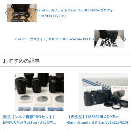
■Profoto モノライト D2 air Duo Kit 500W プロフォ
ト::m74546492011
Profoto（プロフォト）B10 Duo Kit::m56146191107
おすすめの記事
カメラ
美品【シネマ撮影PROセット】
【希少品】HASSELBLAD XPan
BMPCC4K+Nokton F0.95 5本
45mm Standard Kit::m88172154224
+α::m51847206948
...
...