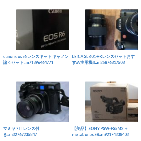
カメラ
canon eos r6 レンズキット キャノン
LEICA SL 601 ➕Rレンズセットおす
諸々セット::m71896464771
すめ実用機‼️::m25876817508
...
...
カメラ
マミヤ 7Ⅱ レンズ付
【美品】SONY PSW-FS5M2 ＋
き::m32767235847
metabones SB::m92174338403