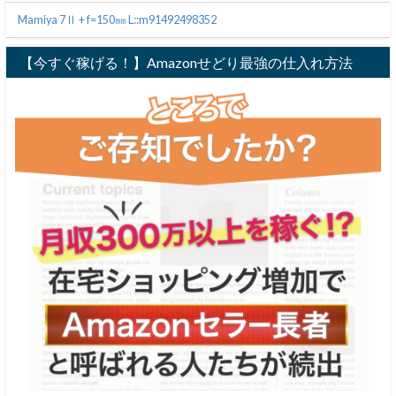
Mamiya 7Ⅱ + f=150㎜ L::m91492498352
【今すぐ稼げる！】Amazonせどり最強の仕入れ方法