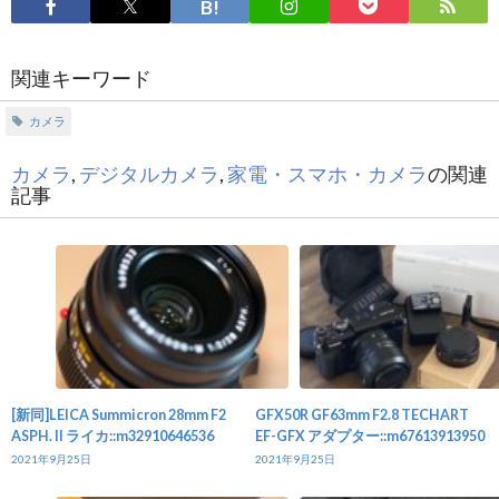
関連キーワード
カメラ
カメラ
,
デジタルカメラ
,
家電・スマホ・カメラ
の関連
記事
[新同]LEICA Summicron 28mm F2
GFX50R GF63mm F2.8 TECHART
ASPH. II ライカ::m32910646536
EF-GFX アダプター::m67613913950
2021年9月25日
2021年9月25日