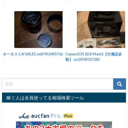
...
...
カメラ
オータス 1.4/100 ZE::m87953493716
Canon EOS 1DX Mark2【付属品多
数】::m14709137183
...
...
稼ぐ人は全員使ってる相場検索ツール