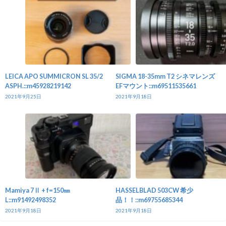
LEICA APO SUMMICRON SL 35/2
SIGMA 18-35mm T2 シネマレンズ
ASPH.::m45928219142
EFマウント::m69511535661
2021年9月25日
2021年9月18日
Mamiya 7Ⅱ + f=150㎜
HASSELBLAD 503CW 希少
L::m91492498352
品！！::m69755685344
2021年9月18日
2021年9月18日