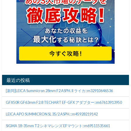
最近の投稿
[新同]LEICA Summicron 28mm F2 ASPH. II ライカ::m32910646536
GFX50R GF63mm F2.8 TECHART EF-GFX アダプター::m67613913950
LEICA APO SUMMICRON SL 35/2 ASPH.::m45928219142
SIGMA 18-35mm T2 シネマレンズ EFマウント::m69511535661