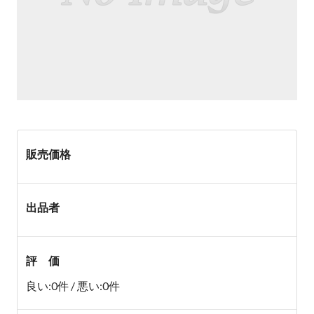
販売価格
出品者
評 価
良い:0件 / 悪い:0件