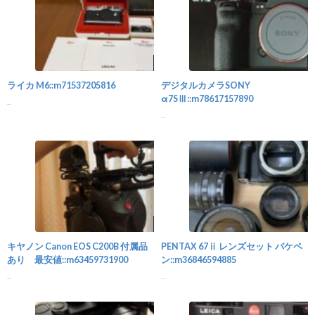
カメラ
ライカ M6::m71537205816
デジタルカメラSONY
α7SⅢ::m78617157890
...
...
カメラ
キヤノン Canon EOS C200B 付属品
PENTAX 67ⅱ レンズセット バケペ
あり 最安値::m63459731900
ン::m36846594885
...
...