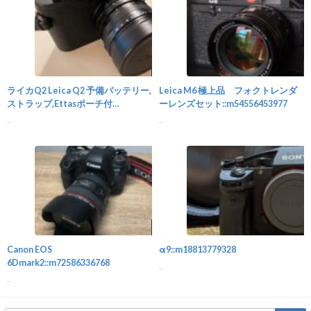
カメラ
ライカQ2 Leica Q2 予備バッテリー,
Leica M6 極上品 フォクトレンダ
ストラップ,Ettasポーチ付
ーレンズセット::m54556453977
き::m22405659891
...
...
カメラ
Canon EOS
α9::m18813779328
6Dmark2::m72586336768
...
...