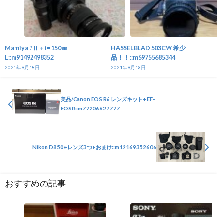
Mamiya 7Ⅱ + f=150㎜
HASSELBLAD 503CW 希少
L::m91492498352
品！！::m69755685344
2021年9月18日
2021年9月18日
美品/Canon EOS R6 レンズキット+EF-
EOSR::m77206627777
Nikon D850+レンズ3つ+おまけ::m12169352606
おすすめの記事