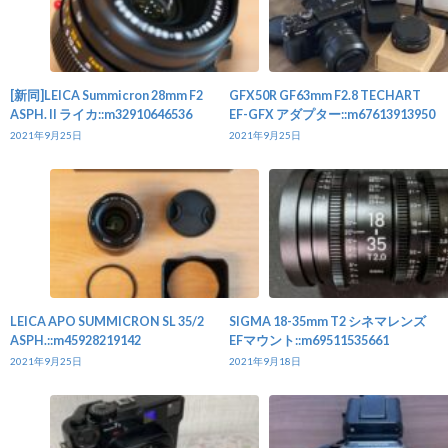
[新同]LEICA Summicron 28mm F2
GFX50R GF63mm F2.8 TECHART
ASPH. II ライカ::m32910646536
EF-GFX アダプター::m67613913950
2021年9月25日
2021年9月25日
LEICA APO SUMMICRON SL 35/2
SIGMA 18-35mm T2 シネマレンズ
ASPH.::m45928219142
EFマウント::m69511535661
2021年9月25日
2021年9月18日