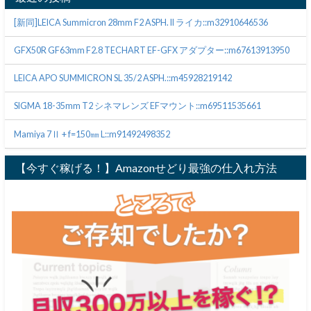
[新同]LEICA Summicron 28mm F2 ASPH. II ライカ::m32910646536
GFX50R GF63mm F2.8 TECHART EF-GFX アダプター::m67613913950
LEICA APO SUMMICRON SL 35/2 ASPH.::m45928219142
SIGMA 18-35mm T2 シネマレンズ EFマウント::m69511535661
Mamiya 7Ⅱ + f=150㎜ L::m91492498352
【今すぐ稼げる！】Amazonせどり最強の仕入れ方法