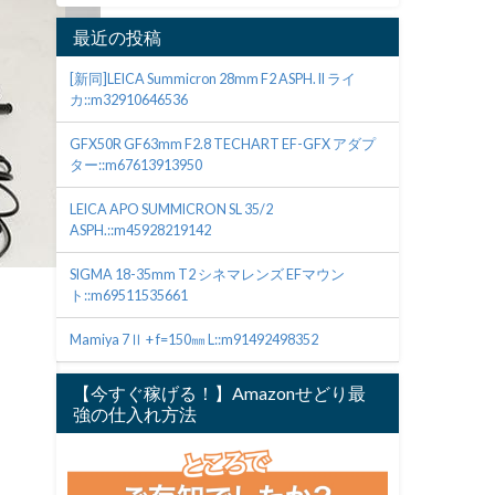
最近の投稿
[新同]LEICA Summicron 28mm F2 ASPH. II ライ
カ::m32910646536
GFX50R GF63mm F2.8 TECHART EF-GFX アダプ
ター::m67613913950
LEICA APO SUMMICRON SL 35/2
ASPH.::m45928219142
SIGMA 18-35mm T2 シネマレンズ EFマウン
ト::m69511535661
Mamiya 7Ⅱ + f=150㎜ L::m91492498352
【今すぐ稼げる！】Amazonせどり最
強の仕入れ方法