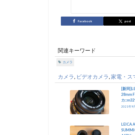
Facebook
post
関連キーワード
カメラ
カメラ
,
ビデオカメラ
,
家電・ス
[新同]LE
28mm F
カ::m32
2021年9
LEICA 
SUMMIC