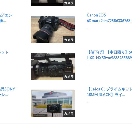
カメラ
ーム”エン
Canon EOS
交換
6Dmark2::m72586336768
...
カメラ
ズキット
【値下げ】【本日限り】S
HXR-NX5R::m5633235889
...
カメラ
品SONY
【Leica CL プライムキッ
ーレ
18MM BLACK】ライ
カ::m70727095199
...
カメラ