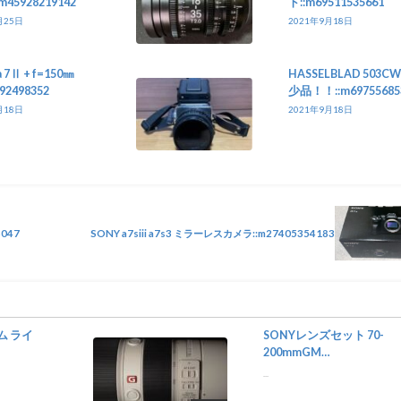
:m45928219142
ト::m69511535661
月25日
2021年9月18日
 7Ⅱ + f=150㎜
HASSELBLAD 503CW
492498352
少品！！::m69755685
月18日
2021年9月18日
6047
SONY a7siii a7s3 ミラーレスカメラ::m27405354183
タム ライ
SONYレンズセット 70-
200mmGM
24mmGM::m11768962645
...