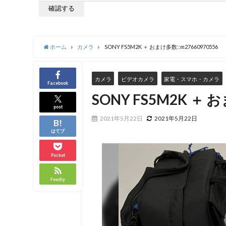
ホーム
カメラ
SONY FS5M2K ＋ おまけ多数::m27660970556
カメラ
ビデオカメラ
家電・スマホ・カメラ
Facebook
SONY FS5M2K ＋ 
post
2021年5月22日
2021年5月22日
はてブ
Pocket
Feedly