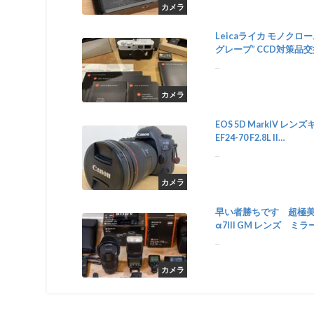
カメラ
Leicaライカ モノクロ
グレーブ” CCD対策品
済::m53591143248
...
カメラ
EOS 5D MarkIV レン
EF24-70 F2.8L II
USM::m62876327498
...
カメラ
早い者勝ちです 超極美
α7III GM レンズ ミラ
ス::m97773229085
...
カメラ