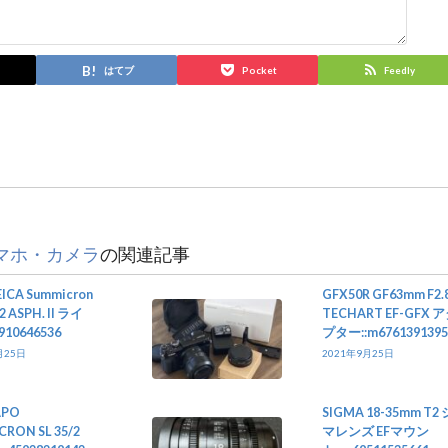
はてブ
Pocket
Feedly
マホ・カメラ
の関連記事
ICA Summicron
GFX50R GF63mm F2.
2 ASPH. II ライ
TECHART EF-GFX 
910646536
プター::m6761391395
月25日
2021年9月25日
APO
SIGMA 18-35mm T2
RON SL 35/2
マレンズ EFマウン