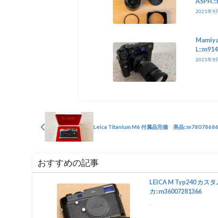
ASPH.:
2021年9
Mamiya
L::m91
2021年9
Leica Titanium M6 付属品完備 美品::m7807868
おすすめの記事
LEICA M Typ240 カス
カ::m36007281366
...