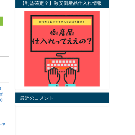
【利益確定？】激安倒産品仕入れ情報
8
アダ
最近のコメント
0
 シネ