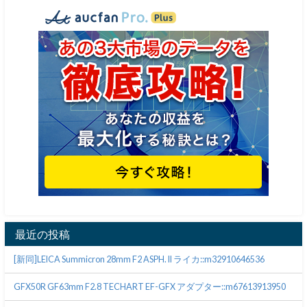
最近の投稿
[新同]LEICA Summicron 28mm F2 ASPH. II ライカ::m32910646536
GFX50R GF63mm F2.8 TECHART EF-GFX アダプター::m67613913950