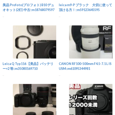
美品 Profoto(プロフォト) B10 デュ
leica m9-P ブラック 大切に使って
オキット(2灯) 中古::m18768079597
頂ける方！::m59123645595
...
...
カメラ
Leica Q Typ116 【美品】バッテリ
CANON RF100-500mm F4.5-7.1 L IS
ー×2 等::m35080169710
USM::m61095344981
...
...
カメラ