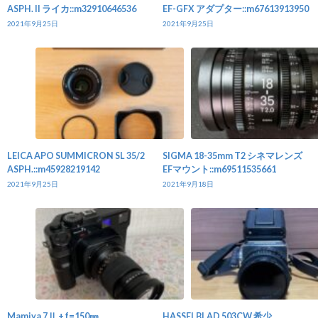
ASPH. II ライカ::m32910646536
EF-GFX アダプター::m67613913950
2021年9月25日
2021年9月25日
LEICA APO SUMMICRON SL 35/2
SIGMA 18-35mm T2 シネマレンズ
ASPH.::m45928219142
EFマウント::m69511535661
2021年9月25日
2021年9月18日
Mamiya 7Ⅱ + f=150㎜
HASSELBLAD 503CW 希少