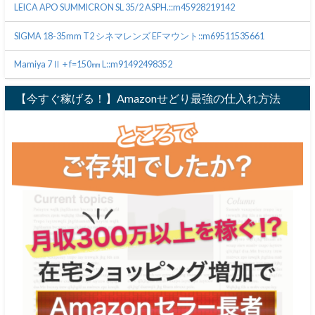
LEICA APO SUMMICRON SL 35/2 ASPH.::m45928219142
SIGMA 18-35mm T2 シネマレンズ EFマウント::m69511535661
Mamiya 7Ⅱ + f=150㎜ L::m91492498352
【今すぐ稼げる！】Amazonせどり最強の仕入れ方法