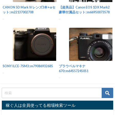
CANON 5D Mark Ⅳレンズ3本+αセ
【超美品】Canon EOS 1DX Mark2
ット::m22137002708
豪華付属品セット::m66950073578
...
...
カメラ
SONY ILCE-7SM3::m79086932685
プラウベルマキナ
670::m64557245051
...
...
稼ぐ人は全員使ってる相場検索ツール