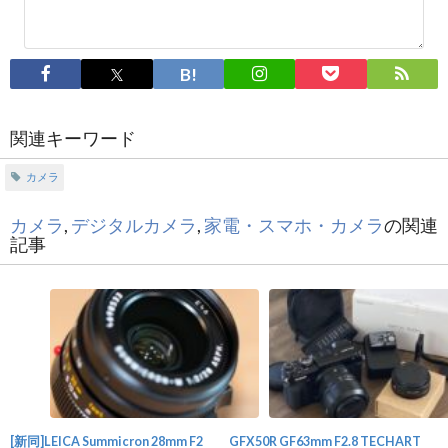
関連キーワード
カメラ
カメラ
,
デジタルカメラ
,
家電・スマホ・カメラ
の関連
記事
[新同]LEICA Summicron 28mm F2
GFX50R GF63mm F2.8 TECHART