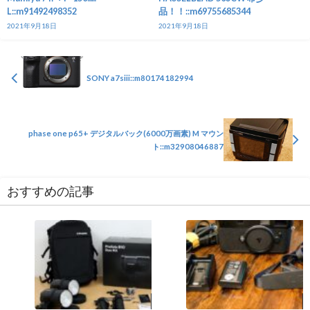
L::m91492498352
品！！::m69755685344
2021年9月18日
2021年9月18日
SONY a7siii::m80174182994
phase one p65+ デジタルバック(6000万画素) M マウン
ト::m32908046887
おすすめの記事
その他