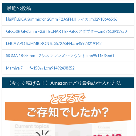
最近の投稿
[新同]LEICA Summicron 28mm F2 ASPH. II ライカ::m32910646536
GFX50R GF63mm F2.8 TECHART EF-GFX アダプター::m67613913950
LEICA APO SUMMICRON SL 35/2 ASPH.::m45928219142
SIGMA 18-35mm T2 シネマレンズ EFマウント::m69511535661
Mamiya 7Ⅱ + f=150㎜ L::m91492498352
【今すぐ稼げる！】Amazonせどり最強の仕入れ方法