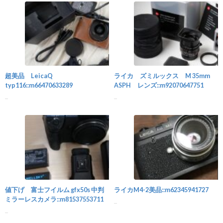
カメラ
超美品 LeicaQ
ライカ ズミルックス M 35mm
typ116::m66470633289
ASPH レンズ::m92070647751
...
...
カメラ
値下げ 富士フイルム gfx50s 中判
ライカM4-2美品::m62345941727
ミラーレスカメラ::m81537553711
...
...