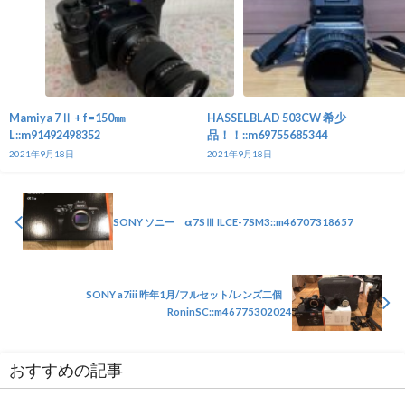
Mamiya 7Ⅱ + f=150㎜
HASSELBLAD 503CW 希少
L::m91492498352
品！！::m69755685344
2021年9月18日
2021年9月18日
SONY ソニー α7SⅢ ILCE-7SM3::m46707318657
SONY a7iii 昨年1月/フルセット/レンズ二個
RoninSC::m46775302024
おすすめの記事