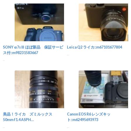
カメラ
SONY α7sⅢ ほぼ新品 保証サービ
Leica Q2 ライカ::m67101677804
ス付::m98231583667
...
...
カメラ
美品！ライカ ズミルックス
Canon EOS R6 レンズキッ
50mm f1.4 ASPH
ト::m62495693973
LEICA::m67516231354
...
...