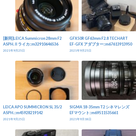
[新同]LEICA Summicron 28mm F2
GFX50R GF63mm F2.8 TECHART
ASPH. II ライカ::m32910646536
EF-GFX アダプター::m67613913950
2021年9月25日
2021年9月25日
LEICA APO SUMMICRON SL 35/2
SIGMA 18-35mm T2 シネマレンズ
ASPH.::m45928219142
EFマウント::m69511535661
2021年9月25日
2021年9月18日