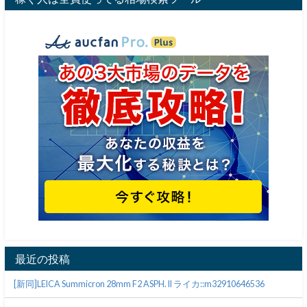
最近の投稿
[新同]LEICA Summicron 28mm F2 ASPH. II ライカ::m32910646536