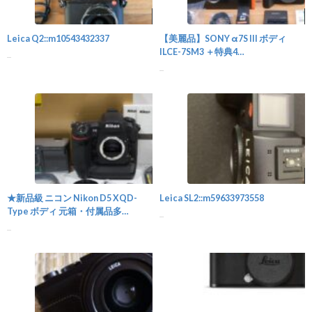
カメラ
Leica Q2::m10543432337
【美麗品】SONY α7S III ボディ
ILCE-7SM3 ＋特典4
...
点::m17151676387
...
カメラ
★新品級 ニコン Nikon D5 XQD-
Leica SL2::m59633973558
Type ボディ 元箱・付属品多
...
数::m41175622176
...