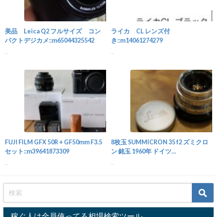
カメラ
美品 Leica Q2 フルサイズ コン
ライカ CL レンズ付
パクトデジカメ::m65044325542
き::m14061274279
...
...
カメラ
FUJI FILM GFX 50R + GF50mm F3.5
8枚玉 SUMMICRON 35 f2 ズミクロ
セット::m39641873309
ン 銘玉 1960年 ドイツ
製::m59143995798
...
...
稼ぐ人は全員使ってる相場検索ツール