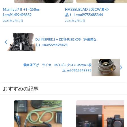
Mamiya 7Ⅱ + f=150㎜
HASSELBLAD 503CW 希少
L::m91492498352
品！！::m69755685344
2021年9月18日
2021年9月18日
DJI INSPIRE 2 + ZENMUSE X5S（外装箱な
し）::m39224425821
最終値下げ ライカ M/ Lズミクロン 35mm 8枚
玉::m63816649998
おすすめの記事