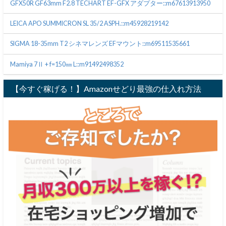
GFX50R GF63mm F2.8 TECHART EF-GFX アダプター::m67613913950
LEICA APO SUMMICRON SL 35/2 ASPH.::m45928219142
SIGMA 18-35mm T2 シネマレンズ EFマウント::m69511535661
Mamiya 7Ⅱ + f=150㎜ L::m91492498352
【今すぐ稼げる！】Amazonせどり最強の仕入れ方法