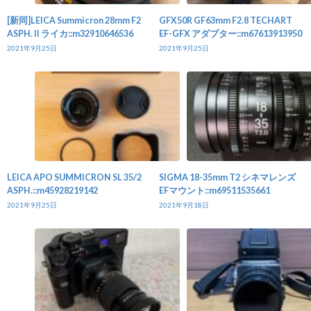
[新同]LEICA Summicron 28mm F2
GFX50R GF63mm F2.8 TECHART
ASPH. II ライカ::m32910646536
EF-GFX アダプター::m67613913950
2021年9月25日
2021年9月25日
LEICA APO SUMMICRON SL 35/2
SIGMA 18-35mm T2 シネマレンズ
ASPH.::m45928219142
EFマウント::m69511535661
2021年9月25日
2021年9月18日