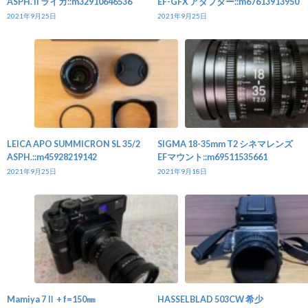
ASPH. II ライカ::m32910646536
EF-GFX アダプター::m67613913950
2021年9月25日
2021年9月25日
LEICA APO SUMMICRON SL 35/2
SIGMA 18-35mm T2 シネマレンズ
ASPH.::m45928219142
EFマウント::m69511535661
2021年9月25日
2021年9月18日
Mamiya 7Ⅱ + f=150㎜
HASSELBLAD 503CW 希少