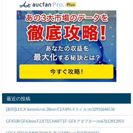
最近の投稿
[新同]LEICA Summicron 28mm F2 ASPH. II ライカ::m32910646536
GFX50R GF63mm F2.8 TECHART EF-GFX アダプター::m67613913950