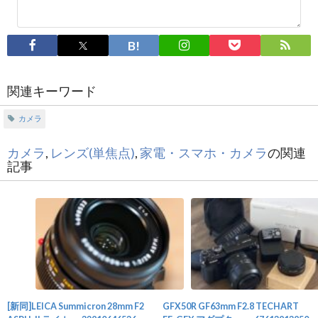
関連キーワード
カメラ
カメラ
,
レンズ(単焦点)
,
家電・スマホ・カメラ
の関連
記事
[新同]LEICA Summicron 28mm F2
GFX50R GF63mm F2.8 TECHART