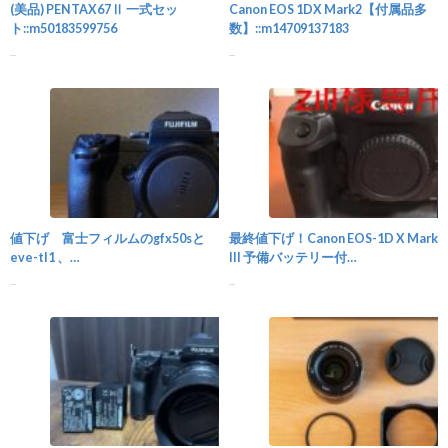
(美品) PENTAX67Ⅱ 一式セッ
Canon EOS 1DX Mark2【付属品多
ト::m50183599756
数】::m14709137183
...
...
カメラ
値下げ 富士フィルムのgfx50sと
最終値下げ！Canon EOS-1D X Mark
eve-tl1 、
III 予備バッテリー付
GF50mmF3.5::m84530459021
き::m99298485907
...
...
カメラ