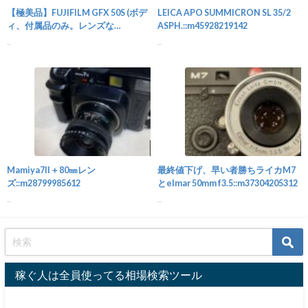
【極美品】FUJIFILM GFX 50S (ボデ
LEICA APO SUMMICRON SL 35/2
ィ、付属品のみ。レンズな
ASPH.::m45928219142
し。)::m74358695663
...
...
カメラ
Mamiya7II＋80㎜レン
最終値下げ、早い者勝ちライカM7
ズ::m28799985612
とelmar 50mm f3.5::m37304205312
...
...
稼ぐ人は全員使ってる相場検索ツール