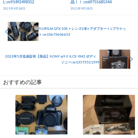
L::m91492498352
品！！::m69755685344
2021年9月18日
2021年9月18日
FUJIFILM GFX 50S + レンズ2本+アダプター＋ Lブラケッ
ト::m10673606653
2022年5月迄保証有【美品】SONY α9Ⅱ ILCE-9M2 ボディ
ソニー::m13575521599
おすすめの記事
カメラ