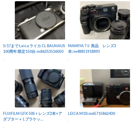
カメラ
5/17まで Leica ライカ CL BAUHAUS
MAMIYA 7ⅱ 美品 レンズ3
100周年 限定150台::m86353536050
本::m48851918893
...
...
カメラ
FUJIFILM GFX 50S + レンズ2本+ア
LEICA M10::m65715862430
ダプター＋ Lブラケッ
...
ト::m10673606653
...