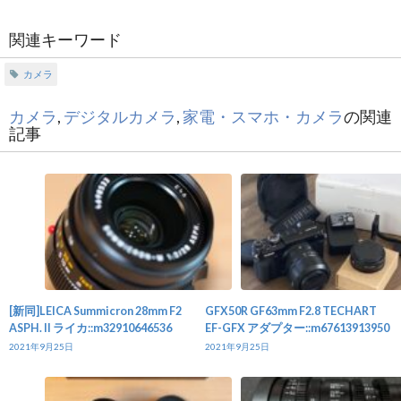
関連キーワード
カメラ
カメラ
,
デジタルカメラ
,
家電・スマホ・カメラ
の関連
記事
[新同]LEICA Summicron 28mm F2
GFX50R GF63mm F2.8 TECHART
ASPH. II ライカ::m32910646536
EF-GFX アダプター::m67613913950
2021年9月25日
2021年9月25日