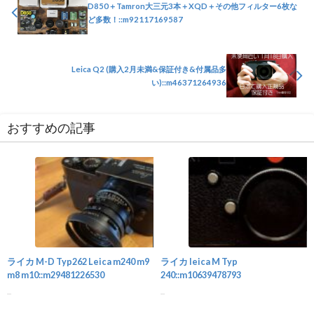
D850＋Tamron大三元3本＋XQD＋その他フィルター6枚な
ど多数！::m92117169587
Leica Q2 (購入2月未満&保証付き&付属品多
い)::m46371264936
おすすめの記事
カメラ
ライカ M-D Typ262 Leica m240 m9
ライカ leica M Typ
m8 m10::m29481226530
240::m10639478793
...
...