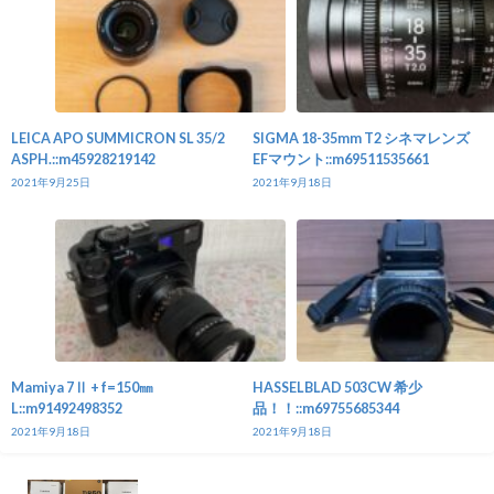
LEICA APO SUMMICRON SL 35/2
SIGMA 18-35mm T2 シネマレンズ
ASPH.::m45928219142
EFマウント::m69511535661
2021年9月25日
2021年9月18日
Mamiya 7Ⅱ + f=150㎜
HASSELBLAD 503CW 希少
L::m91492498352
品！！::m69755685344
2021年9月18日
2021年9月18日