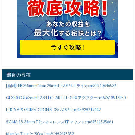
最近の投稿
[新同]LEICA Summicron 28mm F2 ASPH. II ライカ::m32910646536
GFX50R GF63mm F2.8 TECHART EF-GFX アダプター::m67613913950
LEICA APO SUMMICRON SL 35/2 ASPH.::m45928219142
SIGMA 18-35mm T2 シネマレンズ EFマウント::m69511535661
Mamiya 7Ⅱ + f=150㎜ L::m91492498352