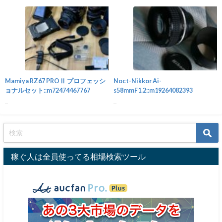
カメラ
Mamiya RZ67 PROⅡ プロフェッシ
Noct-Nikkor Ai-
ョナルセット::m72474467767
s58mmF1.2::m19264082393
...
...
稼ぐ人は全員使ってる相場検索ツール