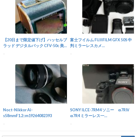
カメラ
【20日まで限定値下げ】ハッセルブ
富士フイルム FUJIFILM GFX 50S 中
ラッド デジタルバック CFV-50c 美
判ミラーレスカメ
品::m35251002928
ラ::m36450203149
...
...
カメラ
Noct-Nikkor Ai-
SONY ILCE-7RM4 ソニー α7RⅣ
s58mmF1.2::m19264082393
α7R4 ミラーレス一
眼::m93443158275
...
...