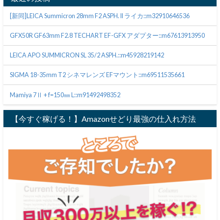
[新同]LEICA Summicron 28mm F2 ASPH. II ライカ::m32910646536
GFX50R GF63mm F2.8 TECHART EF-GFX アダプター::m67613913950
LEICA APO SUMMICRON SL 35/2 ASPH.::m45928219142
SIGMA 18-35mm T2 シネマレンズ EFマウント::m69511535661
Mamiya 7Ⅱ + f=150㎜ L::m91492498352
【今すぐ稼げる！】Amazonせどり最強の仕入れ方法