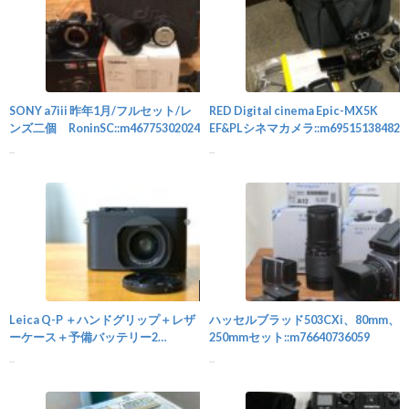
カメラ
SONY a7iii 昨年1月/フルセット/レ
RED Digital cinema Epic-MX5K
ンズ二個 RoninSC::m46775302024
EF&PLシネマカメラ::m69515138482
...
...
カメラ
Leica Q-P ＋ハンドグリップ＋レザ
ハッセルブラッド503CXi、80mm、
ーケース＋予備バッテリー2
250mmセット::m76640736059
個::m43119682303
...
...