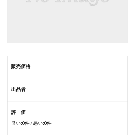
販売価格
出品者
評 価
良い:0件 / 悪い:0件