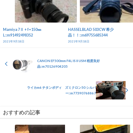
Mamiya 7Ⅱ + f=150㎜
HASSELBLAD 503CW 希少
L::m91492498352
品！！::m69755685344
2021年9月18日
2021年9月18日
CANON EF500mm F4L IS II USM 程度良好
品::m70126904205
ライカm6 チタンボディ ズミクロン50 シルバ
ー::m77390768867
おすすめの記事