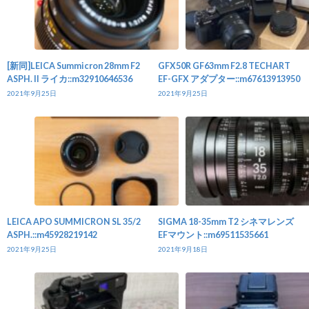
[新同]LEICA Summicron 28mm F2
GFX50R GF63mm F2.8 TECHART
ASPH. II ライカ::m32910646536
EF-GFX アダプター::m67613913950
2021年9月25日
2021年9月25日
LEICA APO SUMMICRON SL 35/2
SIGMA 18-35mm T2 シネマレンズ
ASPH.::m45928219142
EFマウント::m69511535661
2021年9月25日
2021年9月18日