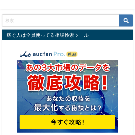
RT】::m38111003950
...
...
稼ぐ人は全員使ってる相場検索ツール