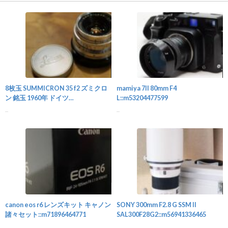
カメラ
8枚玉 SUMMICRON 35 f2 ズミクロ
mamiya 7II 80mm F4
ン 銘玉 1960年 ドイツ
L::m53204477599
製::m59143995798
...
...
カメラ
canon eos r6 レンズキット キャノン
SONY 300mm F2.8 G SSM II
諸々セット::m71896464771
SAL300F28G2::m56941336465
...
...