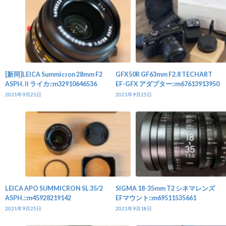
[新同]LEICA Summicron 28mm F2
GFX50R GF63mm F2.8 TECHART
ASPH. II ライカ::m32910646536
EF-GFX アダプター::m67613913950
2021年9月25日
2021年9月25日
LEICA APO SUMMICRON SL 35/2
SIGMA 18-35mm T2 シネマレンズ
ASPH.::m45928219142
EFマウント::m69511535661
2021年9月25日
2021年9月18日