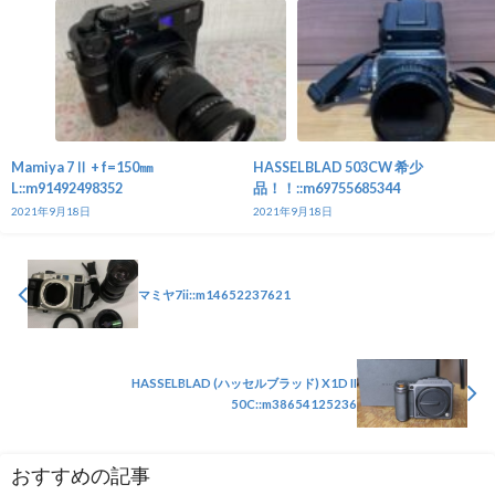
Mamiya 7Ⅱ + f=150㎜
HASSELBLAD 503CW 希少
L::m91492498352
品！！::m69755685344
2021年9月18日
2021年9月18日
マミヤ7ii::m14652237621
HASSELBLAD (ハッセルブラッド) X1D II
50C::m38654125236
おすすめの記事