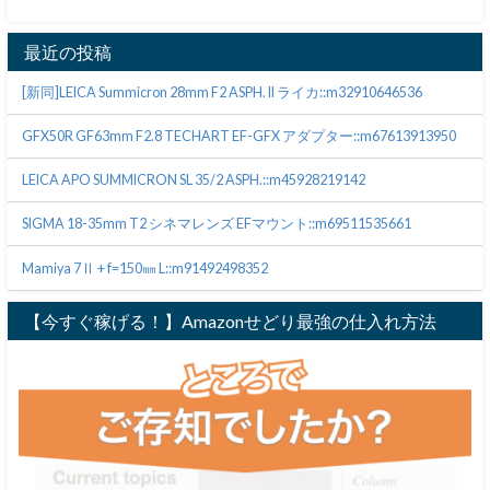
最近の投稿
[新同]LEICA Summicron 28mm F2 ASPH. II ライカ::m32910646536
GFX50R GF63mm F2.8 TECHART EF-GFX アダプター::m67613913950
LEICA APO SUMMICRON SL 35/2 ASPH.::m45928219142
SIGMA 18-35mm T2 シネマレンズ EFマウント::m69511535661
Mamiya 7Ⅱ + f=150㎜ L::m91492498352
【今すぐ稼げる！】Amazonせどり最強の仕入れ方法