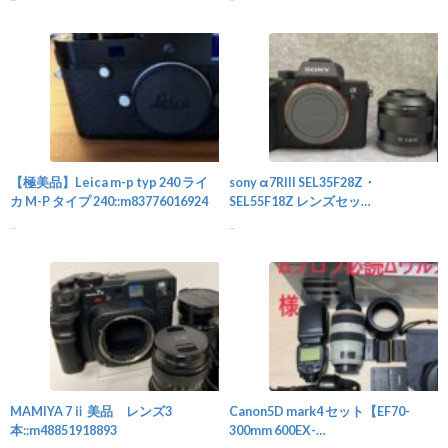
カメラ
【極美品】Leica m-p typ 240 ライ
sony α7RIII SEL35F28Z・
カ M-P タイプ 240::m83776016924
SEL55F18Z レンズセッ
ト::m72143131060
...
...
カメラ
MAMIYA 7ⅱ 美品 レンズ3
Canon5D mark4 セット【EF70-
本::m48851918893
300mm 600EX-