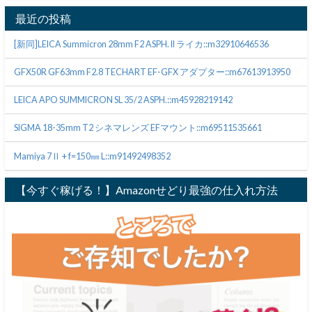
最近の投稿
[新同]LEICA Summicron 28mm F2 ASPH. II ライカ::m32910646536
GFX50R GF63mm F2.8 TECHART EF-GFX アダプター::m67613913950
LEICA APO SUMMICRON SL 35/2 ASPH.::m45928219142
SIGMA 18-35mm T2 シネマレンズ EFマウント::m69511535661
Mamiya 7Ⅱ + f=150㎜ L::m91492498352
【今すぐ稼げる！】Amazonせどり最強の仕入れ方法