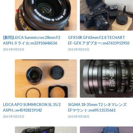
[新同]LEICA Summicron 28mm F2
GFX50R GF63mm F2.8 TECHART
ASPH. II ライカ::m32910646536
EF-GFX アダプター::m67613913950
2021年9月25日
2021年9月25日
LEICA APO SUMMICRON SL 35/2
SIGMA 18-35mm T2 シネマレンズ
ASPH.::m45928219142
EFマウント::m69511535661
2021年9月25日
2021年9月18日