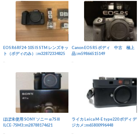
カメラ
EOS R6 RF24-105 IS STM レンズキッ
Canon EOS R5 ボディ 中古 極上
ト（ボディのみ）::m32872334825
品::m59866515149
...
...
カメラ
ほぼ未使用 SONY ソニー α7SⅢ
ライカ Leica M-E type220 ボディ デ
ILCE-7SM3::m28788174621
ジカメ::m65800996448
...
...