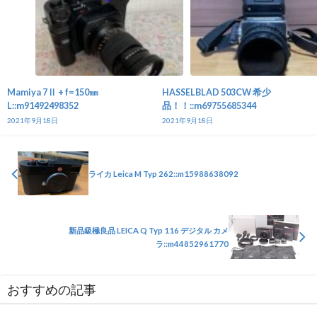
Mamiya 7Ⅱ + f=150㎜
HASSELBLAD 503CW 希少
L::m91492498352
品！！::m69755685344
2021年9月18日
2021年9月18日
ライカ Leica M Typ 262::m15988638092
新品級極良品 LEICA Q Typ 116 デジタル カメ
ラ::m44852961770
おすすめの記事